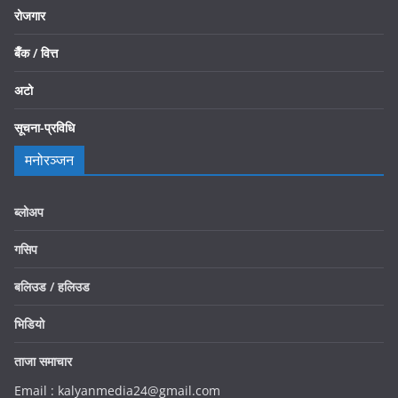
रोजगार
बैँक / वित्त
अटो
सूचना-प्रविधि
मनोरञ्जन
ब्लोअप
गसिप
बलिउड / हलिउड
भिडियो
ताजा समाचार
Email : kalyanmedia24@gmail.com