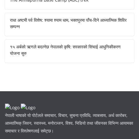
राधा अष्टमी पर्व विशेष: श्यामा श्याम धाम, भक्तपुरमा पाँच-दिने आध्यात्मिक शिविर
सम्पन्न
१५ अर्बको ऋणले बदल्नेछ नेपालको कृषि: सरकारको सिंचाई आधुनिकीकरण
योजना सुरु
नेपाली भाषाको यो पोर्टलले समाचार, विचार, सुचना प्रविधि, व्याबसाय, अर्थ कारोबर,
आध्यात्मिक् जिवन, स्वास्थ्य, मनोरञ्जन, विश्व, भिडियो तथा जीवनका विभिन्न आयामका
समाचार र विश्लेषणलाई समेट्छ।