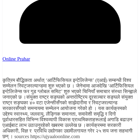
Online Prahar
कृत्रिम बौद्धिकता अर्थात् ‘आर्टिफिसियल इन्टेलिजेन्स’ (एआई) सम्बन्धी विश्व
सम्मेलन स्विट्जरल्यान्डमा शुरु भएको छ । जेनेभामा आजदेखि ‘आर्टिफिसियल
इन्टेलिजेन्स फर गुड ग्लोबल समिट’ शुरु भएको चिनियाँ समाचार संस्था सिन्ह्वाले
जनाएको छ ।संयुक्त राष्ट्र सङ्घको अन्तर्राष्ट्रिय दूरसञ्चार सङ्घले संयुक्त
राष्ट्र सङ्घका ४० वटा एजेन्सीसँगको साझेदारीमा र स्विट्जरल्यान्ड
सरकारसँगको समन्वयमा सम्मेलन आयोजना गरेको हाे । यस कार्यक्रमको
उद्देश्य स्वास्थ्य, जलवायु, लैङ्गिक समानता, समावेशी समृद्धि र दिगो
पूर्वाधारसहित विभिन्न विश्वव्यापी विकास प्राथमिकताहरूलाई अगाडि बढाउन
एआईबाट लाभ उठाउनुरहेको खबरमा उल्लेख छ ।कार्यक्रममा सरकारी
अधिकारी, विज्ञ र प्रविधि उद्योगका उद्यमीलगायत गरेर २५ सय जना सहभागी
छन् । sources https://ujyaaloonline.com