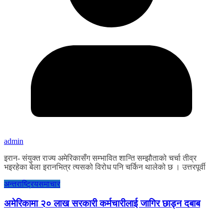
admin
इरान- संयुक्त राज्य अमेरिकासँग सम्भावित शान्ति सम्झौताको चर्चा तीव्र
भइरहेका बेला इरानभित्र त्यसको विरोध पनि चर्किन थालेको छ । उत्तरपूर्वी
अन्तराष्ट्रिय
समाचार
अमेरिकामा २० लाख सरकारी कर्मचारीलाई जागिर छाड्न दबाब