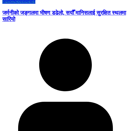
अन्तराष्ट्रिय
समाचार
जर्मनीको जङ्गलमा भीषण डढेलो, सयौँ मानिसलाई सुरक्षित स्थलमा
सारियो