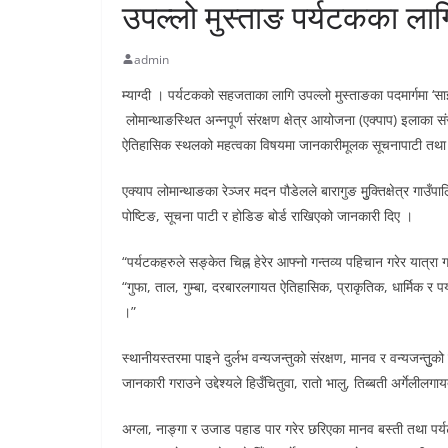
उपल्लो मुस्ताङ पर्यटकका लाग
admin
म्याग्दी । पर्यटकको सहजताका लागि उपल्लो मुस्ताङका पदमार्गमा ‘सा
लोमान्थाङस्थित अन्नपूर्ण संरक्षण क्षेत्र आयोजना (एक्पाप) इलाका संर
ऐतिहासिक स्थलको महत्वका विषयमा जानकारीमूलक सूचनापाटी तथा वन्
एक्याप लोमान्थाङका रेञ्जर मदन पौडेलले बारागुङ मुुक्तिक्षेत्र गा
पोष्टिङ, सूचना पाटी र होडिङ बोर्ड राखिएको जानकारी दिए ।
“पर्यटकहरुले सङ्केत चिह्न हेरेर आफ्नो गन्तव्य पहिचान गरेर यात्
“गुफा, ताल, गुम्बा, दरबारलगायत ऐतिहासिक, प्राकृतिक, धार्मिक र 
।”
स्थानीयस्तरमा पाइने दुर्लभ वन्यजन्तुको संरक्षण, मानव र वन्यजन्तुु
जानकारी गराउने उद्देश्यले हिउँचितुवा, रातो भालु, तिब्बती अर्गेली
अग्ला, नाङ्गा र उजाड पहाड पार गरेर छरिएका मानव बस्ती तथा पर्यट