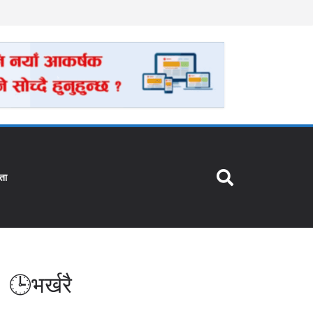
ता
🕒भर्खरै