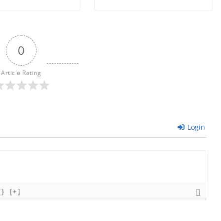
0
Article Rating
Login
{}
[+]