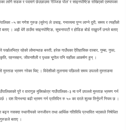
यूनीकरणका लागि सडक र पदमार्ग छेउछाउमा ‘रेञ्जिङ पोल’ र साइनपोष्टिङ राखिएको एक्यापका
ाउँपालिका –५ का गणेश गुरुङ (सुरेन) ले उचाइ, गन्तव्यमा पुग्न लाग्ने दूरी, समय र त्यहाँको
ए । अझै धेरै ठाउँमा साइनपोष्टिङ, सूचनापाटी र होडिङ बोर्ड राख्नुपर्ने उनले बताए
टोको पर्खालभित्र रहेको लोमान्थाङ बस्ती, हरेक गाउँघका ऐतिहासिक दरबार, गुम्बा, गुफा,
स्कृति, रहनसहन, जीवनशैली र पृथक भूूगोल पनि यहाँका आकर्षण हुन् ।
 मुस्ताङ भ्रमण गरेका थिए । विदेशीको तुलनामा पछिल्लो समय उपल्लो मुस्ताङमा
ालिकाको पूरै र वारागुङ मुक्तिक्षेत्र गाउँपालिका–३ मा पर्ने उपल्लो मुस्ताङ भ्रमण गर्न
्छ । दश दिनभन्दा बढी भ्रमण गर्न प्रतिदिन रु ५० का दरले शुल्क तिर्नुपर्ने नियम छ ।
ित रुपमा बढ्न नसक्दा स्थानीयको जनजीवन तथा आर्थिक गतिविधि प्रभावित भएकाले निषेधित
 गुरुङले बताए ।