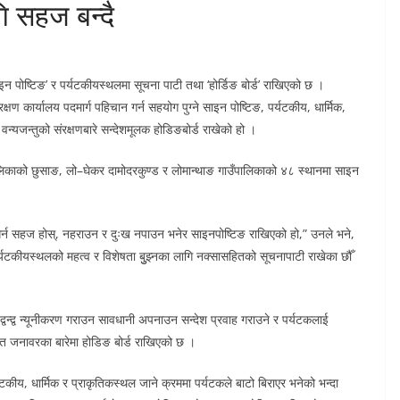
ि सहज बन्दै
इन पोष्टिङ’ र पर्यटकीयस्थलमा सूचना पाटी तथा ‘होर्डिङ बोर्ड’ राखिएको छ ।
क्षण कार्यालय पदमार्ग पहिचान गर्न सहयोग पुग्ने साइन पोष्टिङ, पर्यटकीय, धार्मिक,
यजन्तुको संरक्षणबारे सन्देशमूलक होडिङबोर्ड राखेको हो ।
उँपालिकाको छुसाङ, लो–घेकर दामोदरकुण्ड र लोमान्थाङ गाउँपालिकाको ४८ स्थानमा साइन
रा गर्न सहज होस्, नहराउन र दुःख नपाउन भनेर साइनपोष्टिङ राखिएको हो,” उनले भने,
पर्यटकीयस्थलको महत्व र विशेषता बुुझ्नका लागि नक्सासहितको सूचनापाटी राखेका छौँ
को द्वन्द्व न्यूनीकरण गराउन सावधानी अपनाउन सन्देश प्रवाह गराउने र पर्यटकलाई
लगायत जनावरका बारेमा होडिङ बोर्ड राखिएको छ ।
कीय, धार्मिक र प्राकृतिकस्थल जाने क्रममा पर्यटकले बाटो बिराएर भनेको भन्दा