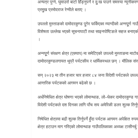
अन्यत्र पुग्ने, घुमाउरो बाटो हिँड्नुपर्ने र दुुःख पाउने समस्या न्
प्रमुुख प्रमोदराज रेग्मीले बताए ।
उपल्लो मुस्ताङको दामोदरकुण्ड पुुगेर फर्किएका म्याग्दीको अन्नपूूर्ण ग
विशेषता उल्लेख भएको सूचनापाटी तथा साइनपोष्टिङले सहज बनाएको बता
।
अन्नपूूर्ण संरक्षण क्षेत्र (एक्याप) मा समेटिएको उपल्लो मुस्ताङमा मा
दामोदरकुण्डलगायत थुप्रै पर्यटकीय र धार्मिकस्थल छन् । मौलिक सं
सन् २०२३ मा तीन हजार चार हजार ८४ जना विदेशी पर्यटकले उपल्लो
आन्तरिक पर्यटकको आगमन बढेको छ ।
अर्धनिषेधित क्षेत्र घोषणा भएको लोमान्थाङ, लो–घेकर दामोदरकुण्ड गाउँप
विदेशी पर्यटकले दश दिनका लागि पाँच सय अमेरिकी डलर शुल्क तिर्नुपर
निषेधित क्षेत्रमा बढी शुल्क तिर्नुपर्ने हुँदा पर्यटक आगमन अपेक्ष
क्षेत्र हटाउन माग गरिएको लोमान्थाङ गाउँपालिकाका अध्यक्ष टासीनर्बु