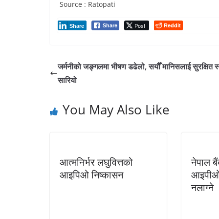
Source : Ratopati
Post
Reddit
Share
Share
जर्मनीको जङ्गलमा भीषण डढेलो, सयौँ मानिसलाई सुरक्षित 
सारियो
You May Also Like
आत्मनिर्भर लघुवित्तको
नेपाल ब
आइपिओ निष्कासन
आइपीओ भ
नलाग्ने