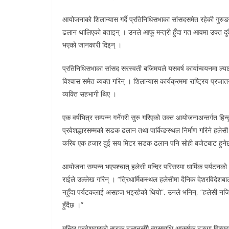
आयोजनाको शिलान्यास गर्दै प्रतिनिधिसभाका सांसदसमेत रहेकी गुरुङल
ढलान थालिएको बताइन् । उनले आफू मन्त्री हुँदा गत आवमा उक्त 
भएको जानकारी दिइन् ।
प्रतिनिधिसभाका सांसद सरस्वती बजिमयले यसवर्ष कार्यान्वयनमा ल्या
विश्वास समेत व्यक्त गरिन् । शिलान्यास कार्यक्रममा राष्ट्रिय प्रजा
व्यक्ति सहभागी थिए ।
एक वर्षभित्र सम्पन्न गर्नेगरी सुरु गरिएको उक्त आयोजनाअन्तर्गत हिन्द
प्रवेशद्धारसम्मको सडक ढलान तथा पार्किङस्थल निर्माण गरिने हलेस
करिब एक हजार दुई सय मिटर सडक ढलान पनि सोही बजेटबाट हुने
आयोजना सम्पन्न भएपश्चात् हलेसी मन्दिर परिसरमा धार्मिक पर्यटनको आ
राईले उल्लेख गरिन् । “त्रिधार्मिकस्थल हलेसीमा दैनिक देशरविदेशब
नहुँदा पर्यटकलाई असहज भइरहेको थियो”, उनले भनिन्, “हलेसी नज
हुँदैछ ।”
मन्दिर प्रवेशद्वारको सडक ढलानसँगै त्यसमाथि आकर्षक ढुङ्गा विच