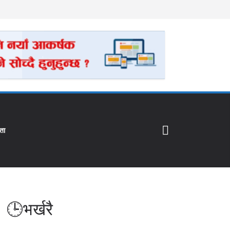
ता
🕒भर्खरै