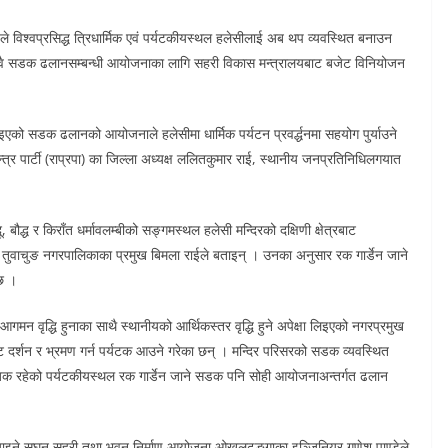
े विश्वप्रसिद्ध त्रिधार्मिक एवं पर्यटकीयस्थल हलेसीलाई अब थप व्यवस्थित बनाउन
दुवै सडक ढलानसम्बन्धी आयोजनाका लागि सहरी विकास मन्त्रालयबाट बजेट विनियोजन
इएको सडक ढलानको आयोजनाले हलेसीमा धार्मिक पर्यटन प्रवर्द्धनमा सहयोग पुर्याउने
तन्त्र पार्टी (राप्रपा) का जिल्ला अध्यक्ष ललितकुमार राई, स्थानीय जनप्रतिनिधिलगयात
ू, बौद्ध र किराँत धर्मावलम्बीको सङ्गमस्थल हलेसी मन्दिरको दक्षिणी क्षेत्रबाट
ी तुवाचुङ नगरपालिकाका प्रमुख बिमला राईले बताइन् । उनका अनुसार रक गार्डेन जाने
छ ।
गमन वृद्धि हुनाका साथै स्थानीयको आर्थिकस्तर वृद्धि हुने अपेक्षा लिइएको नगरप्रमुख
ाट दर्शन र भ्रमण गर्न पर्यटक आउने गरेका छन् । मन्दिर परिसरको सडक व्यवस्थित
िक रहेको पर्यटकीयस्थल रक गार्डेन जाने सडक पनि सोही आयोजनाअन्तर्गत ढलान
्छ्याइने सघन सहरी तथा भवन निर्माण आयोजना ओखलढुङ्गाका इञ्जिनियर गणेश पाण्डेले