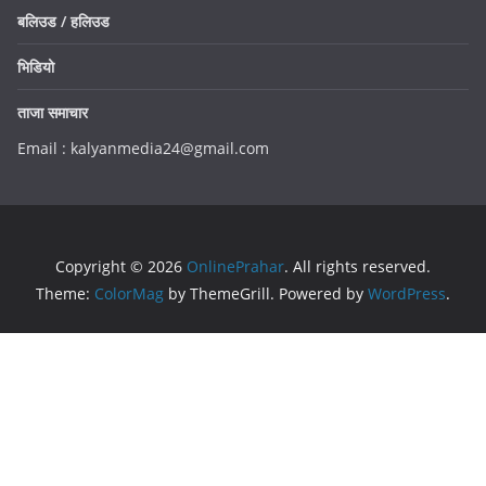
बलिउड / हलिउड
भिडियो
ताजा समाचार
Email : kalyanmedia24@gmail.com
Copyright © 2026
OnlinePrahar
. All rights reserved.
Theme:
ColorMag
by ThemeGrill. Powered by
WordPress
.
0
Would love your thoughts, please comment.
x