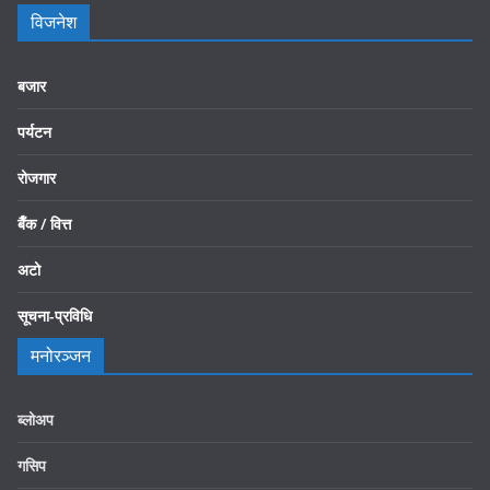
विजनेश
बजार
पर्यटन
रोजगार
बैँक / वित्त
अटो
सूचना-प्रविधि
मनोरञ्जन
ब्लोअप
गसिप