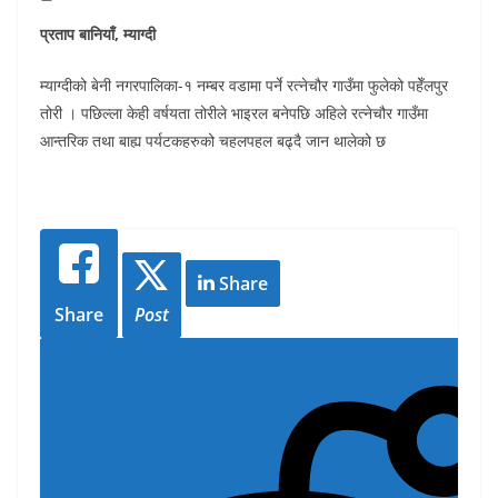
प्रताप बानियाँ, म्याग्दी
म्याग्दीको बेनी नगरपालिका-१ नम्बर वडामा पर्ने रत्नेचौर गाउँमा फुलेको पहेँलपुर
तोरी । पछिल्ला केही वर्षयता तोरीले भाइरल बनेपछि अहिले रत्नेचौर गाउँमा
आन्तरिक तथा बाह्य पर्यटकहरुको चहलपहल बढ्दै जान थालेको छ
Share
Share
Post