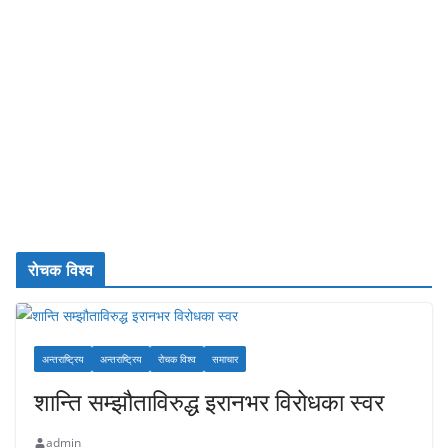
रोचक विश्व
अन्तराष्ट्रिय
अन्तराष्ट्रिय
रोचक विश्व
समाचार
शान्ति सम्झौताविरुद्ध इरानभर विरोधका स्वर
admin