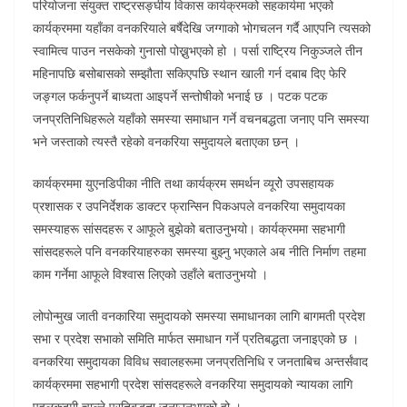
परियोजना संयुक्त राष्ट्रसङ्घीय विकास कार्यक्रमको सहकार्यमा भएको
कार्यक्रममा यहाँका वनकरियाले बर्षैदेखि जग्गाको भोगचलन गर्दै आएपनि त्यसको
स्वामित्व पाउन नसकेको गुनासो पोख्नुभएको हो । पर्सा राष्ट्रिय निकुञ्जले तीन
महिनापछि बसोबासको सम्झौता सकिएपछि स्थान खाली गर्न दबाब दिए फेरि
जङ्गल फर्कनुपर्ने बाध्यता आइपर्ने सन्तोषीको भनाई छ । पटक पटक
जनप्रतिनिधिहरूले यहाँको समस्या समाधान गर्ने वचनबद्धता जनाए पनि समस्या
भने जस्ताको त्यस्तै रहेको वनकरिया समुदायले बताएका छन् ।
कार्यक्रममा युएनडिपीका नीति तथा कार्यक्रम समर्थन व्यूरोे उपसहायक
प्रशासक र उपनिर्देशक डाक्टर फ्रान्सिन पिकअपले वनकरिया समुदायका
समस्याहरू सांसदहरू र आफूले बुझेको बताउनुभयो। कार्यक्रममा सहभागी
सांसदहरूले पनि वनकरियाहरुका समस्या बुझ्नु भएकाले अब नीति निर्माण तहमा
काम गर्नेमा आफूले विश्वास लिएको उहाँले बताउनुभयो ।
लोपोन्मुख जाती वनकारिया समुदायको समस्या समाधानका लागि बागमती प्रदेश
सभा र प्रदेश सभाको समिति मार्फत समाधान गर्ने प्रतिबद्धता जनाइएको छ ।
वनकरिया समुदायका विविध सवालहरूमा जनप्रतिनिधि र जनताबिच अन्तर्संवाद
कार्यक्रममा सहभागी प्रदेश सांसदहरूले वनकरिया समुदायको न्यायका लागि
पहलकदमी चाल्ने प्रतिबद्धता जनाउनुभएको हो ।