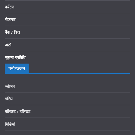
पर्यटन
रोजगार
बैँक / वित्त
अटो
सूचना-प्रविधि
मनोरञ्जन
ब्लोअप
गसिप
बलिउड / हलिउड
भिडियो