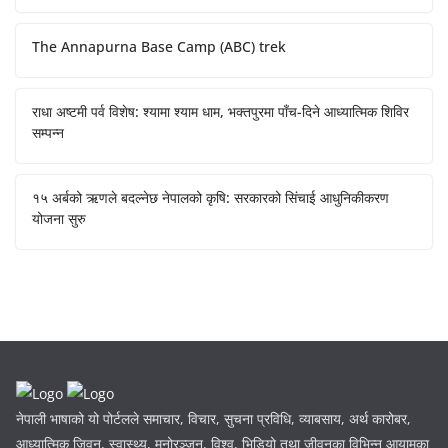
The Annapurna Base Camp (ABC) trek
राधा अष्टमी पर्व विशेष: श्यामा श्याम धाम, भक्तपुरमा पाँच-दिने आध्यात्मिक शिविर
सम्पन्न
१५ अर्बको ऋणले बदल्नेछ नेपालको कृषि: सरकारको सिंचाई आधुनिकीकरण
योजना सुरु
नेपाली भाषाको यो पोर्टलले समाचार, विचार, सुचना प्रविधि, व्याबसाय, अर्थ कारोबर,
आध्यात्मिक् जिवन, स्वास्थ्य, मनोरञ्जन, विश्व, भिडियो तथा जीवनका विभिन्न आयामका