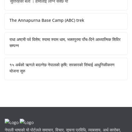
सुतिरहेको बेला । हामीलाई लाग्न सक्छ यो
The Annapurna Base Camp (ABC) trek
राधा अष्टमी पर्व विशेष: श्यामा श्याम धाम, भक्तपुरमा पाँच-दिने आध्यात्मिक शिविर
सम्पन्न
१५ अर्बको ऋणले बदल्नेछ नेपालको कृषि: सरकारको सिंचाई आधुनिकीकरण
योजना सुरु
नेपाली भाषाको यो पोर्टलले समाचार, विचार, सुचना प्रविधि, व्याबसाय, अर्थ कारोबर,