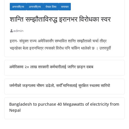
अन्तराष्ट्रिय
अन्तराष्ट्रिय
रोचक विश्व
समाचार
शान्ति सम्झौताविरुद्ध इरानभर विरोधका स्वर
admin
इरान- संयुक्त राज्य अमेरिकासँग सम्भावित शान्ति सम्झौताको चर्चा तीव्र
भइरहेका बेला इरानभित्र त्यसको विरोध पनि चर्किन थालेको छ । उत्तरपूर्वी
अमेरिकामा २० लाख सरकारी कर्मचारीलाई जागिर छाड्न दबाब
जर्मनीको जङ्गलमा भीषण डढेलो, सयौँ मानिसलाई सुरक्षित स्थलमा सारियो
Bangladesh to purchase 40 Megawatts of electricity from
Nepal