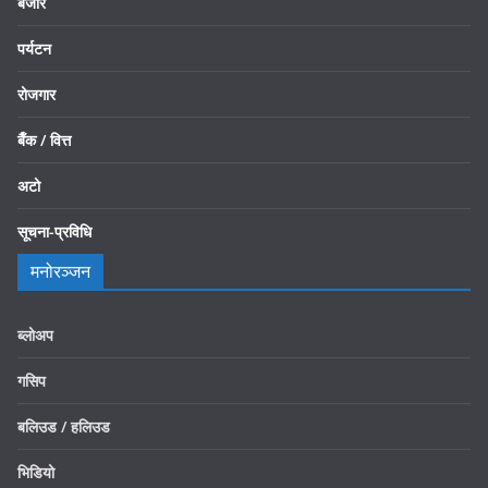
बजार
पर्यटन
रोजगार
बैँक / वित्त
अटो
सूचना-प्रविधि
मनोरञ्जन
ब्लोअप
गसिप
बलिउड / हलिउड
भिडियो