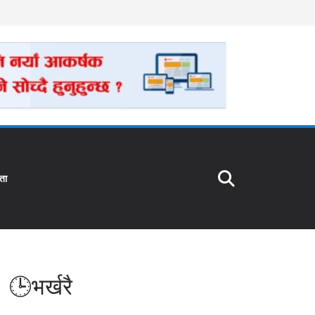
ता
🕒भर्खरै