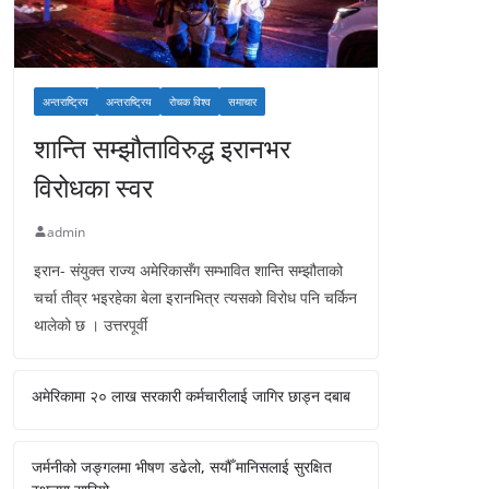
अन्तराष्ट्रिय
अन्तराष्ट्रिय
रोचक विश्व
समाचार
शान्ति सम्झौताविरुद्ध इरानभर
विरोधका स्वर
admin
इरान- संयुक्त राज्य अमेरिकासँग सम्भावित शान्ति सम्झौताको
चर्चा तीव्र भइरहेका बेला इरानभित्र त्यसको विरोध पनि चर्किन
थालेको छ । उत्तरपूर्वी
अमेरिकामा २० लाख सरकारी कर्मचारीलाई जागिर छाड्न दबाब
जर्मनीको जङ्गलमा भीषण डढेलो, सयौँ मानिसलाई सुरक्षित