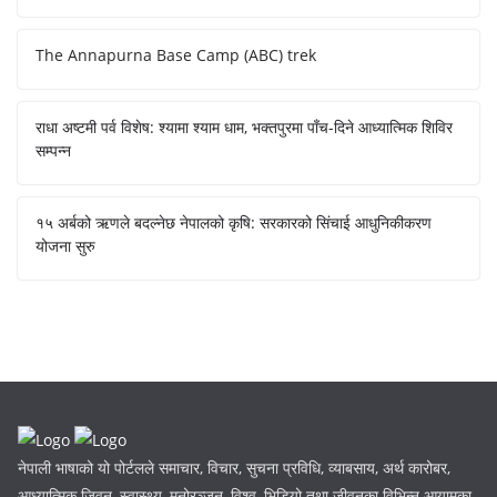
The Annapurna Base Camp (ABC) trek
राधा अष्टमी पर्व विशेष: श्यामा श्याम धाम, भक्तपुरमा पाँच-दिने आध्यात्मिक शिविर
सम्पन्न
१५ अर्बको ऋणले बदल्नेछ नेपालको कृषि: सरकारको सिंचाई आधुनिकीकरण
योजना सुरु
नेपाली भाषाको यो पोर्टलले समाचार, विचार, सुचना प्रविधि, व्याबसाय, अर्थ कारोबर,
आध्यात्मिक् जिवन, स्वास्थ्य, मनोरञ्जन, विश्व, भिडियो तथा जीवनका विभिन्न आयामका