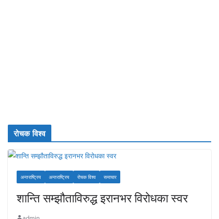
रोचक विश्व
अन्तराष्ट्रिय
अन्तराष्ट्रिय
रोचक विश्व
समाचार
शान्ति सम्झौताविरुद्ध इरानभर विरोधका स्वर
admin