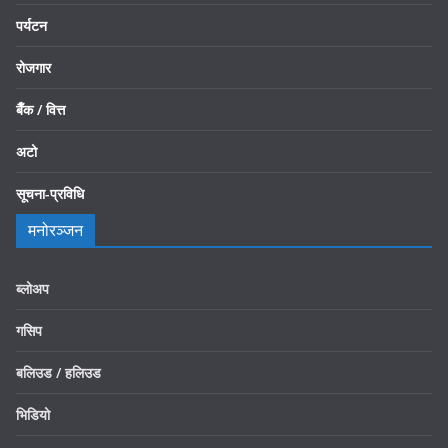
पर्यटन
रोजगार
बैँक / वित्त
अटो
सूचना-प्रविधि
मनोरञ्जन
ब्लोअप
गसिप
बलिउड / हलिउड
भिडियो