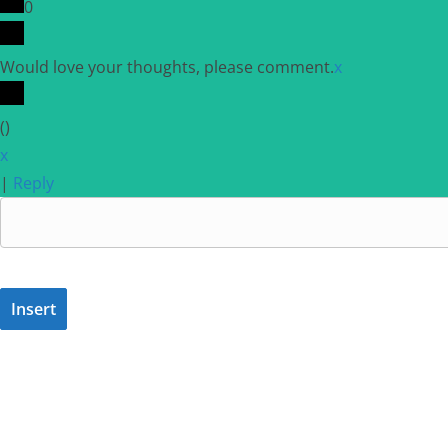
0
Would love your thoughts, please comment.
x
(
)
x
|
Reply
Insert