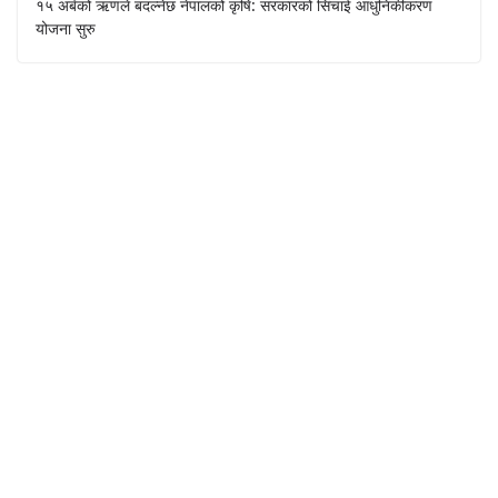
१५ अर्बको ऋणले बदल्नेछ नेपालको कृषि: सरकारको सिंचाई आधुनिकीकरण
योजना सुरु