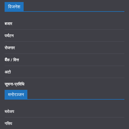
विजनेश
बजार
पर्यटन
रोजगार
बैँक / वित्त
अटो
सूचना-प्रविधि
मनोरञ्जन
ब्लोअप
गसिप