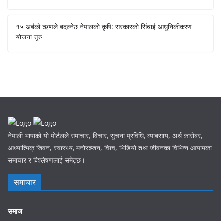
१५ अर्बको ऋणले बदल्नेछ नेपालको कृषि: सरकारको सिंचाई आधुनिकीकरण
योजना सुरु
नेपाली भाषाको यो पोर्टलले समाचार, विचार, सुचना प्रविधि, व्याबसाय, अर्थ कारोबर,
आध्यात्मिक् जिवन, स्वास्थ्य, मनोरञ्जन, विश्व, भिडियो तथा जीवनका विभिन्न आयामका
समाचार र विश्लेषणलाई समेट्छ।
समाचार
समाज