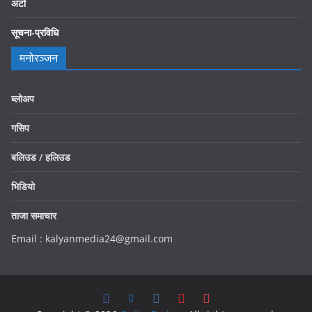
अटो
सूचना-प्रविधि
मनोरञ्जन
ब्लोअप
गसिप
बलिउड / हलिउड
भिडियो
ताजा समाचार
Email : kalyanmedia24@gmail.com