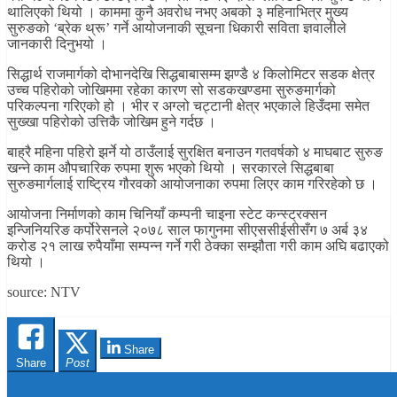
थालिएको थियो । काममा कुनै अवरोध नभए अबको ३ महिनाभित्र मुख्य
सुरुङको ‘ब्रेक थ्रू’ गर्ने आयोजनाकी सूचना धिकारी सविता ज्ञवालीले
जानकारी दिनुभयो ।
सिद्धार्थ राजमार्गको दोभानदेखि सिद्धबाबासम्म झण्डै ४ किलोमिटर सडक क्षेत्र
उच्च पहिरोको जोखिममा रहेका कारण सो सडकखण्डमा सुरुङमार्गको
परिकल्पना गरिएको हो । भीर र अग्लो चट्टानी क्षेत्र भएकाले हिउँदमा समेत
सुख्खा पहिरोको उत्तिकै जोखिम हुने गर्दछ ।
बाह्रै महिना पहिरो झर्ने यो ठाउँलाई सुरक्षित बनाउन गतवर्षको ४ माघबाट सुरुङ
खन्ने काम औपचारिक रुपमा शुरू भएको थियो । सरकारले सिद्धबाबा
सुरुङमार्गलाई राष्ट्रिय गौरवको आयोजनाका रुपमा लिएर काम गरिरहेको छ ।
आयोजना निर्माणको काम चिनियाँ कम्पनी चाइना स्टेट कन्स्ट्रक्सन
इन्जिनियरिङ कर्पोरेसनले २०७८ साल फागुनमा सीएससीईसीसँग ७ अर्ब ३४
करोड २१ लाख रुपैयाँमा सम्पन्न गर्ने गरी ठेक्का सम्झौता गरी काम अघि बढाएको
थियो ।
source: NTV
Share
Share
Post