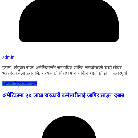
admin
इरान- संयुक्त राज्य अमेरिकासँग सम्भावित शान्ति सम्झौताको चर्चा तीव्र
भइरहेका बेला इरानभित्र त्यसको विरोध पनि चर्किन थालेको छ । उत्तरपूर्वी
अन्तराष्ट्रिय
समाचार
अमेरिकामा २० लाख सरकारी कर्मचारीलाई जागिर छाड्न दबाब