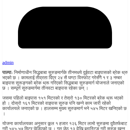
admin
पाल्पा-
निर्माणाधीन सिद्धबाबा सुरुङमार्गके तीनमधये दुईवटा बाइपासको ब्रेक थ्रु
भएको छ । कामलाई तीव्रता दिएर २४ सै घण्टा विस्फोट गरेसँगै १ र ३ नम्बर
बाइपास सुरूङ्गको ब्रेक थ्रू गरिएको सिद्धबाबा सुरुङमार्ग योजनाले जनाएको
छ । सम्पूर्ण सुरुङमार्गमा तीनवटा बाइपास रहेका छन् ।
जसमा पहिलो बाइपास १५१ मिटरको र तेस्रो १३० मिटरको ब्रेक थ्रू भएको
हो । दोस्रो १६१ मिटरको वाइपास सुरुङ पनि खन्ने काम जारी रहेको
कार्यालयले जनाएको छ । हालसम्म मुख्य सुरुङमार्ग भने ५४५ मिटर खनिएको छ
।
योजना कार्यालयका अनुसार कूल १ हजार १२६ मिटर लामो सुरुङमा दुवैतर्फबाट
गरी ५४५.५७ मिटर छेडिएको छ । गत जेठ १३ देखि ब्लास्टिङ गरी सुरुङ खन्न