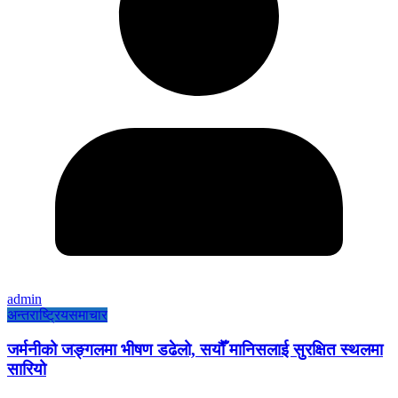
admin
अन्तराष्ट्रिय
समाचार
जर्मनीको जङ्गलमा भीषण डढेलो, सयौँ मानिसलाई सुरक्षित स्थलमा
सारियो