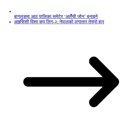
बागलुङमा आठ पालिका समेटेर ‘अलैँची जोन’ बनाइने
आइसिसी विश्व कप लिग-२: नेपालको लगातार तेस्रो हार