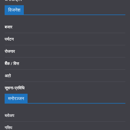
विजनेश
बजार
पर्यटन
रोजगार
बैँक / वित्त
अटो
सूचना-प्रविधि
मनोरञ्जन
ब्लोअप
गसिप