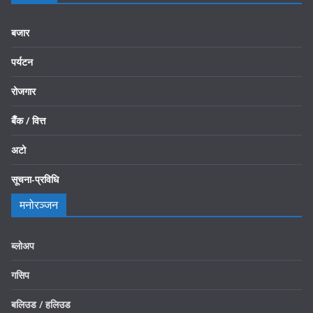
बजार
पर्यटन
रोजगार
बैँक / वित्त
अटो
सूचना-प्रविधि
मनोरञ्जन
ब्लोअप
गसिप
बलिउड / हलिउड