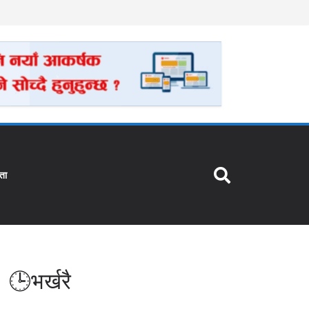
ता
🕒भर्खरै