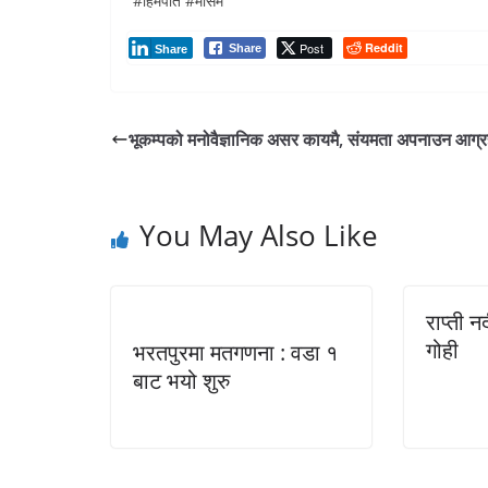
#हिमपात #माैसम
Post
Reddit
Share
Share
भूकम्पको मनोवैज्ञानिक असर कायमै, संयमता अपनाउन आग्
You May Also Like
राप्ती 
गोही
भरतपुरमा मतगणना : वडा १
बाट भयो शुरु