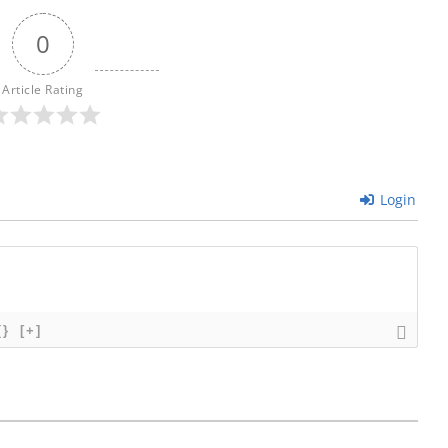
0
Article Rating
Login
{}
[+]