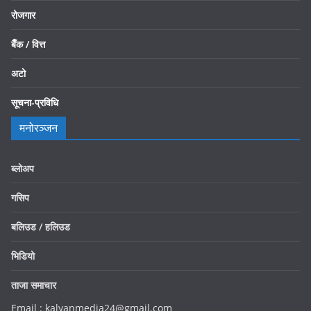
रोजगार
बैँक / वित्त
अटो
सूचना-प्रविधि
मनोरञ्जन
ब्लोअप
गसिप
बलिउड / हलिउड
भिडियो
ताजा समाचार
Email : kalyanmedia24@gmail.com