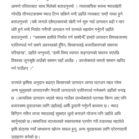
आफ्नो परिवारबाट साथ मिलेको बताउनुभयो । व्यावसायिक रूपमा च्याउखेती
गरेपछि तीनपटकसम्म च्याउ टिप्न सकिने भन्दै उहाँले त्यसबाट राम्रै नाफा हुने
बताउनुभयो ।सबै जनाले एकैप्रकारको खेती गर्न सुरु गर्दा उत्पादन बढी र माग
थोरै हुने भन्दै निर्यात गर्नेगरी उत्पादन गर्न राज्यले सहयोग गर्नुपर्ने उहाँले
बताउनुभयो । “जबसम्म हामीले निर्यात गर्न सक्दैनौँ, हाम्रो उत्पादन विश्वबजारमा
प्रतिस्पर्धा गर्न सक्ने अवस्थाको हुँदैन, किसानलाई बजारीकरणको समस्या
परिरहन्छ”, उहाँले भन्नुभयो, “हामी विश्व व्यापार सङ्गठनको सदस्य भएपछि
विश्वका जुनसुकै ठाउँको सामान यहाँ आउँछ । उपभोक्ताले सस्तो सामान खरिद
गर्न पाउँछन् ।”
राज्यले कृषिमा अनुदान बढाएर किसानको उत्पादन लागत घटाउन मद्दत गरेमा
अन्य मुलुकको उत्पादनसँग नेपाली उत्पादनले प्रतिस्पर्धा गर्नसक्ने उहाँको भनाइ
छ ।अत्यधिक उत्पादन भएको च्याउ गाउँका उपभोक्ताले प्रत्यक्ष किन्न आए पनि
बजारसम्म पुर्‍याउनका लागि उहाँलाई आफैँ ढुवानी गर्नुपर्ने बाध्यता छ। च्याउ
बिग्रिन नदिन ताजा च्याउलाई सुकाएर धुलो बनाउने योजना पनि उहाँले अघि
सार्नुभएको छ।सामाजिक सञ्जालको सकारात्मक प्रयोग गरी वडाध्यक्ष महतोले
कृषि क्षेत्रमा नयाँ सम्भावना खोज्न सफल हुनु, अन्य युवाहरूका लागि प्रेरणादायी
उदाहरण बनेको छ।