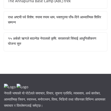
The Annapurna Base Camp (ABC) trek
राधा अष्टमी पर्व विशेष: श्यामा श्याम धाम, भक्तपुरमा पाँच-दिने आध्यात्मिक शिविर
सम्पन्न
१५ अर्बको ऋणले बदल्नेछ नेपालको कृषि: सरकारको सिंचाई आधुनिकीकरण
योजना सुरु
नेपाली भाषाको यो पोर्टलले समाचार, विचार, सुचना प्रविधि, व्याबसाय, अर्थ कारोबर,
आध्यात्मिक् जिवन, स्वास्थ्य, मनोरञ्जन, विश्व, भिडियो तथा जीवनका विभिन्न आयामका
समाचार र विश्लेषणलाई समेट्छ।