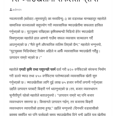
admin
नवलपरासी (बर्दघाट–सुस्तापूर्व) का मध्यविन्दु–३ का वडाध्यक्ष मानबहादुर महतोले
सामाजिक सञ्जालको सदुपयोग गरी व्यावसायिक च्याउखेतीमा सफलता हासिल
गर्नुभएको छ। युट्युबमा राखिएका कृषिसम्बन्धी भिडियो हेरेर च्याउखेती
सिक्नुभएका महतोले हाल आफ्नो गाउँमा सफल व्यवसाय सञ्चालन गर्दै
आउनुभएको छ।“मैले कुनै औपचारिक तालिम लिएको छैन,” महतोले भन्नुभयो,
“युट्युबका भिडियोबाट सिकेर अहिले म आफैँ व्यावसायिक च्याउखेती गर्दैछु।
उत्पादन राम्रो भएको छ।”
महतोले
एमडी कृषि तथा पशुपन्छी फार्म
दर्ता गरी ७२० वर्गफिटको संरचना निर्माण
गरी डल्ले च्याउ तथा ४५० वर्गफिटमा पातेच्याउको व्यावसायिक खेती सुरु
गर्नुभएको छ। च्याउखेतीका लागि दुई लाख ७५ हजार रुपैयाँ लगानी गर्नुभएका
उहाँले उत्पादन घरबाटै बिक्री गर्न थाल्नुभएको छ।तर, बजार व्यवस्थापन
चुनौतीपूर्ण रहेको महतोले बताउनुभयो। “उत्पादन राम्रो भए पनि बजार
व्यवस्थापन समस्या छ। किसानले उत्पादन गर्छन्, तर बजारमा बिक्री
व्यवस्थापन व्यापारीको हातमा हुन्छ,” उहाँले भन्नुभयो।दिनभरि वडावासीको
काममा समर्पित भए पनि फुर्सदको समय च्याउखेतीमा दिने भन्दै उहाँले यस खेतीमा