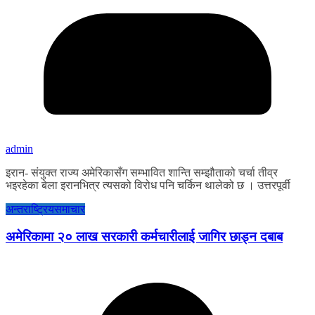
admin
इरान- संयुक्त राज्य अमेरिकासँग सम्भावित शान्ति सम्झौताको चर्चा तीव्र
भइरहेका बेला इरानभित्र त्यसको विरोध पनि चर्किन थालेको छ । उत्तरपूर्वी
अन्तराष्ट्रिय
समाचार
अमेरिकामा २० लाख सरकारी कर्मचारीलाई जागिर छाड्न दबाब