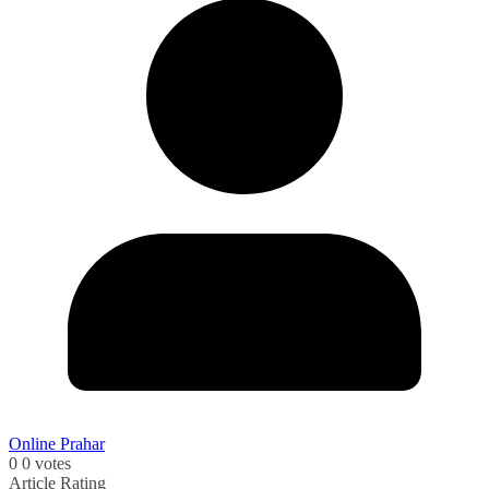
Online Prahar
0
0
votes
Article Rating