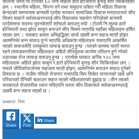
सलिना जस्तै यि टोलका ६० जना महिला हाते होजियारी बुनाई सीप सिकिरहेका
छन् । स्थानीय महिला, विपन्न वर्ग तथा समुदाय लक्षित गरी महिला विकास
केन्द्रको समन्वयमा बागमती प्रदेश सरकार सामाजिक विकास मन्त्रालयले सीप
सिक्न चाहाने सर्वसाधारणलाई सीप विकासमा सहयोग गरिरहेको बागमती
प्रदेशसभा सदस्य भुवनकेशरी श्रेष्ठले बताउनु भयो ।टोलमै निःशुल्क हाते
होजियारी तथा झोल साबुन बनाउने सीप सिक्न पाएपछि यहाँका महिलाहरु हर्षित
भएका छन् । यसबाट क्षमता अभिवृद्धिका साथै उद्यमी बन्न सहज मात्रै होइन
आत्मनिर्भर बन्न सघाउ पुग्ने भएपछि अधिकांश महिलाहरु यसप्रति आकर्षित
भएको समाजसेवि रामकुमार तामाङ बताउनु हुन्छ ।घरको काममा मात्रै व्यस्त
रहने तामाङवस्तीका महिलाहरु अहिले सीपमुलक कार्यमा तल्लिन हुने गरेको
वडाध्यक्ष रोज तामाङ बताउनु हुन्छ । प्रत्येक घरबाट करिब १२० जना
महिलाहरू अहिले झोल साबुन र हाते होजियारी बुनाइ सीप सिकिरहेका छन् ।
यसले जीविकोपार्जनमा सहजता मात्रै होइन, आत्मनिर्भर बनाउन सघाउ पुगेको
विश्वास छ । गाउँमा गतिलो रोजगार नभएपछि सिप सिकेर सन्तानको खर्च अनि
परिवारको दैनिकी चलाउन सहज भएको महिलाहरुको बुझाइ छ ।तीन तहको
सरकारले रोजगारीमा ध्यान नदिएपनि यस्ता सीप विकासले सर्वसाधारणलाई
उद्यमी बन्न सहज भएको छ ।
source: Ntv
Share
Share
Post