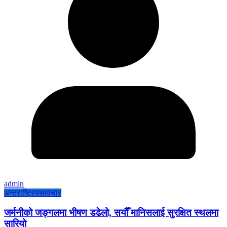
admin
अन्तराष्ट्रिय
समाचार
जर्मनीको जङ्गलमा भीषण डढेलो, सयौँ मानिसलाई सुरक्षित स्थलमा
सारियो