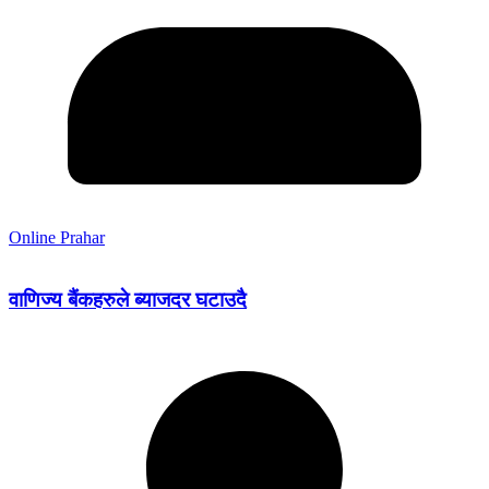
Online Prahar
वाणिज्य बैंकहरुले ब्याजदर घटाउदै