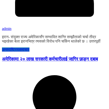
admin
इरान- संयुक्त राज्य अमेरिकासँग सम्भावित शान्ति सम्झौताको चर्चा तीव्र
भइरहेका बेला इरानभित्र त्यसको विरोध पनि चर्किन थालेको छ । उत्तरपूर्वी
अन्तराष्ट्रिय
समाचार
अमेरिकामा २० लाख सरकारी कर्मचारीलाई जागिर छाड्न दबाब