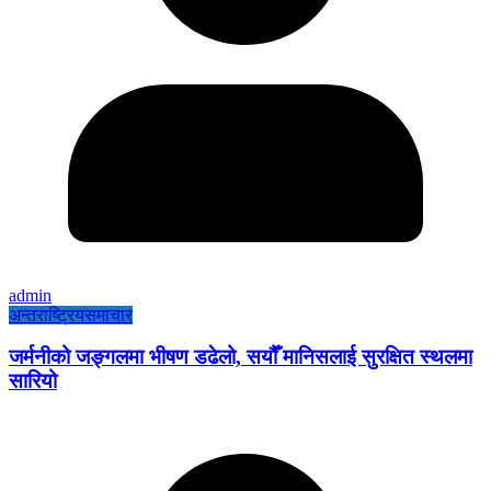
admin
अन्तराष्ट्रिय
समाचार
जर्मनीको जङ्गलमा भीषण डढेलो, सयौँ मानिसलाई सुरक्षित स्थलमा
सारियो