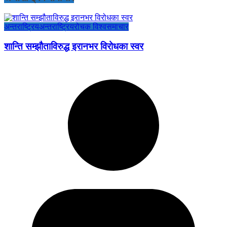
अन्तराष्ट्रिय
अन्तराष्ट्रिय
रोचक विश्व
समाचार
शान्ति सम्झौताविरुद्ध इरानभर विरोधका स्वर