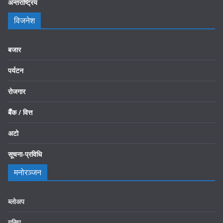
अन्तराष्ट्रिय
विजनेश
बजार
पर्यटन
रोजगार
बैँक / वित्त
अटो
सूचना-प्रविधि
मनोरञ्जन
ब्लोअप
गसिप