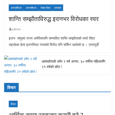
अन्तराष्ट्रिय
अन्तराष्ट्रिय
रोचक विश्व
समाचार
शान्ति सम्झौताविरुद्ध इरानभर विरोधका स्वर
admin
इरान- संयुक्त राज्य अमेरिकासँग सम्भावित शान्ति सम्झौताको चर्चा तीव्र
भइरहेका बेला इरानभित्र त्यसको विरोध पनि चर्किन थालेको छ । उत्तरपूर्वी
आमाछोराको उमेर ९ वर्ष अन्तर, ३० वर्षीया महिलासँग
२१ वर्षको छोरा !
विचार
विचार
आर्थिक रुपमा स्वतन्त्र कसरी हुने ?