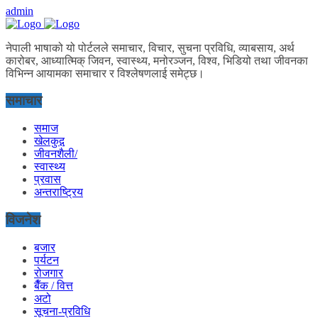
admin
नेपाली भाषाको यो पोर्टलले समाचार, विचार, सुचना प्रविधि, व्याबसाय, अर्थ
कारोबर, आध्यात्मिक् जिवन, स्वास्थ्य, मनोरञ्जन, विश्व, भिडियो तथा जीवनका
विभिन्न आयामका समाचार र विश्लेषणलाई समेट्छ।
समाचार
समाज
खेलकुद़़
जीवनशैली/
स्वास्थ्य
प्रवास
अन्तराष्ट्रिय
विजनेश
बजार
पर्यटन
रोजगार
बैँक / वित्त
अटो
सूचना-प्रविधि