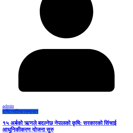
admin
राष्ट्रिय
विचार
समाचार
१५ अर्बको ऋणले बदल्नेछ नेपालको कृषि: सरकारको सिंचाई
आधुनिकीकरण योजना सुरु