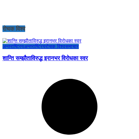
रोचक विश्व
अन्तराष्ट्रिय
अन्तराष्ट्रिय
रोचक विश्व
समाचार
शान्ति सम्झौताविरुद्ध इरानभर विरोधका स्वर