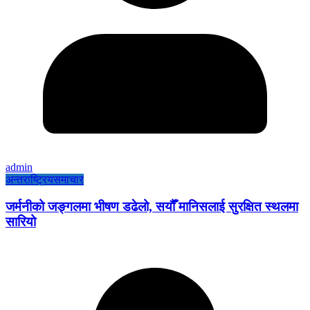
admin
अन्तराष्ट्रिय
समाचार
जर्मनीको जङ्गलमा भीषण डढेलो, सयौँ मानिसलाई सुरक्षित स्थलमा
सारियो