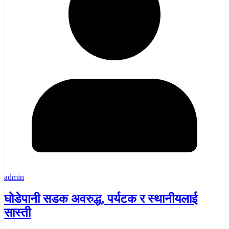
admin
घोडेपानी सडक अवरुद्ध, पर्यटक र स्थानीयलाई
सास्ती