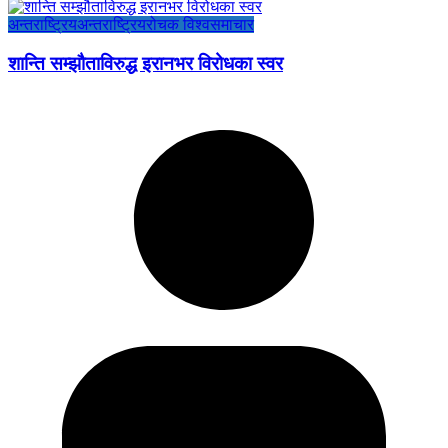
अन्तराष्ट्रिय
अन्तराष्ट्रिय
रोचक विश्व
समाचार
शान्ति सम्झौताविरुद्ध इरानभर विरोधका स्वर