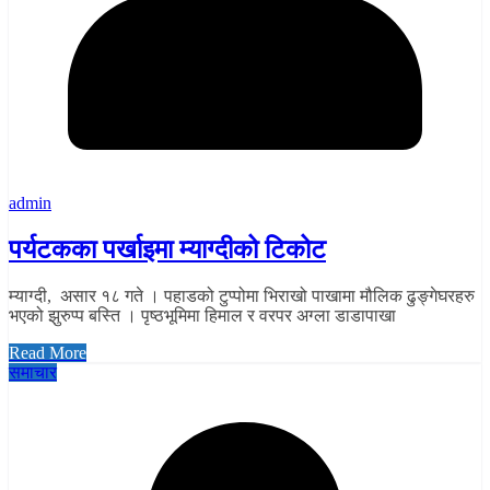
admin
पर्यटकका पर्खाइमा म्याग्दीको टिकोट
म्याग्दी, असार १८ गते । पहाडको टुप्पोमा भिराखो पाखामा मौलिक ढुङ्गेघरहरु
भएको झुरुप्प बस्ति । पृष्ठभूमिमा हिमाल र वरपर अग्ला डाडापाखा
Read More
समाचार