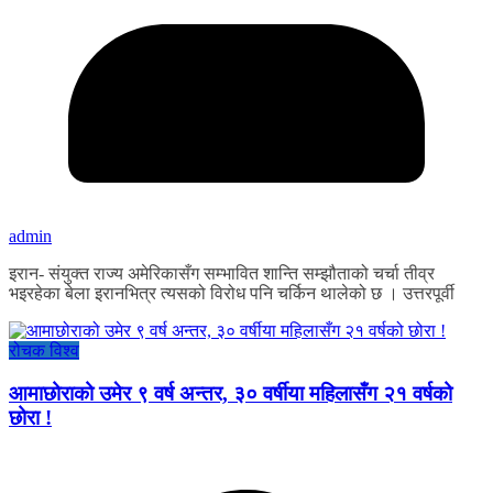
admin
इरान- संयुक्त राज्य अमेरिकासँग सम्भावित शान्ति सम्झौताको चर्चा तीव्र
भइरहेका बेला इरानभित्र त्यसको विरोध पनि चर्किन थालेको छ । उत्तरपूर्वी
रोचक विश्व
आमाछोराको उमेर ९ वर्ष अन्तर, ३० वर्षीया महिलासँग २१ वर्षको
छोरा !