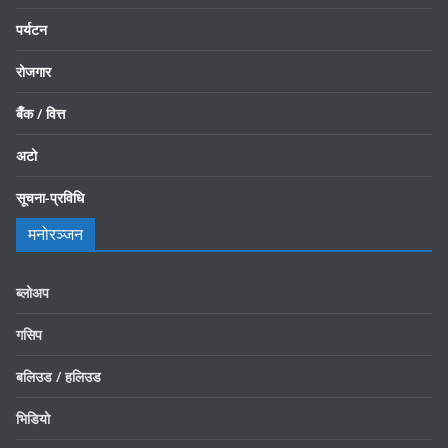
पर्यटन
रोजगार
बैँक / वित्त
अटो
सूचना-प्रविधि
मनोरञ्जन
ब्लोअप
गसिप
बलिउड / हलिउड
भिडियो