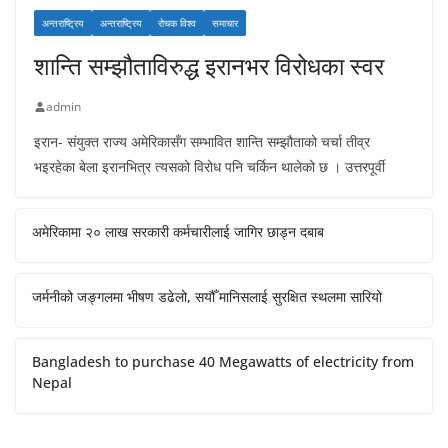
अन्तराष्ट्रिय
अन्तराष्ट्रिय
रोचक विश्व
समाचार
शान्ति सम्झौताविरुद्ध इरानभर विरोधका स्वर
admin
इरान- संयुक्त राज्य अमेरिकासँग सम्भावित शान्ति सम्झौताको चर्चा तीव्र
भइरहेका बेला इरानभित्र त्यसको विरोध पनि चर्किन थालेको छ । उत्तरपूर्वी
अमेरिकामा २० लाख सरकारी कर्मचारीलाई जागिर छाड्न दबाब
जर्मनीको जङ्गलमा भीषण डढेलो, सयौँ मानिसलाई सुरक्षित स्थलमा सारियो
Bangladesh to purchase 40 Megawatts of electricity from
Nepal