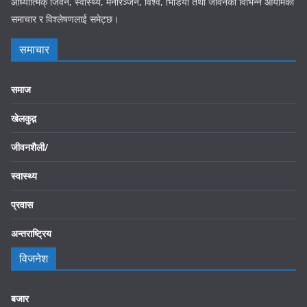
आध्यात्मिक् जिवन, स्वास्थ्य, मनोरञ्जन, विश्व, भिडियो तथा जीवनका विभिन्न आयामका
समाचार र विश्लेषणलाई समेट्छ।
समाचार
समाज
खेलकुद़़
जीवनशैली/
स्वास्थ्य
प्रवास
अन्तराष्ट्रिय
विजनेश
बजार