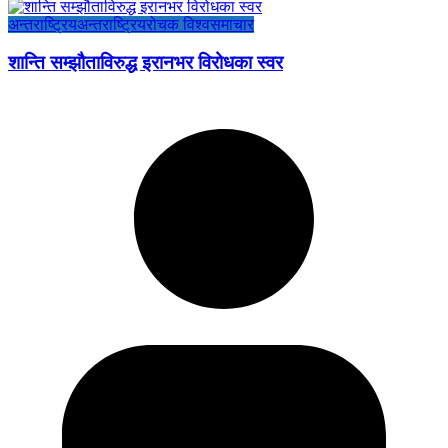
अन्तराष्ट्रिय
अन्तराष्ट्रिय
रोचक विश्व
समाचार
शान्ति सम्झौताविरुद्ध इरानभर विरोधका स्वर