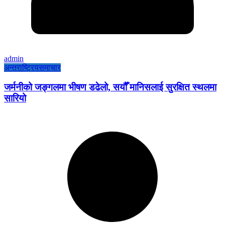
admin
अन्तराष्ट्रिय
समाचार
जर्मनीको जङ्गलमा भीषण डढेलो, सयौँ मानिसलाई सुरक्षित स्थलमा
सारियो