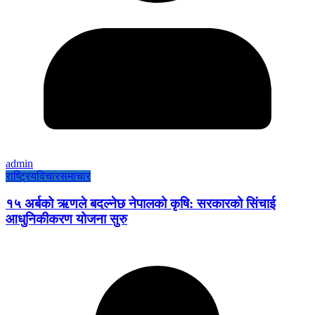
admin
राष्ट्रिय
विचार
समाचार
१५ अर्बको ऋणले बदल्नेछ नेपालको कृषि: सरकारको सिंचाई
आधुनिकीकरण योजना सुरु