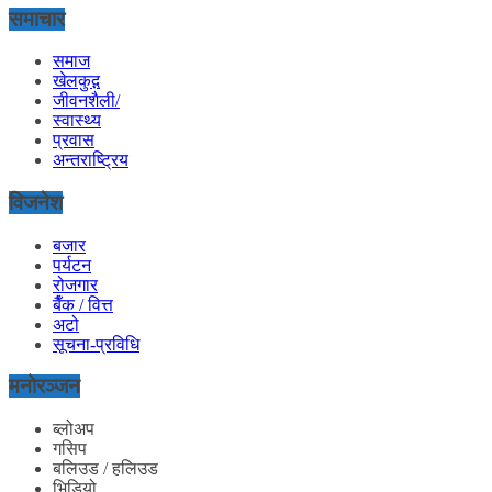
समाचार
समाज
खेलकुद़़
जीवनशैली/
स्वास्थ्य
प्रवास
अन्तराष्ट्रिय
विजनेश
बजार
पर्यटन
रोजगार
बैँक / वित्त
अटो
सूचना-प्रविधि
मनोरञ्जन
ब्लोअप
गसिप
बलिउड / हलिउड
भिडियो