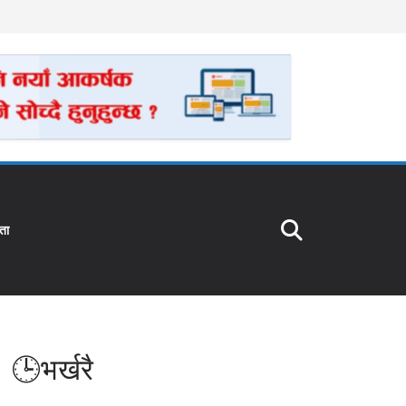
ता
🕒भर्खरै