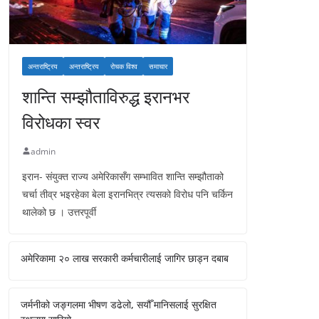
अन्तराष्ट्रिय
अन्तराष्ट्रिय
रोचक विश्व
समाचार
शान्ति सम्झौताविरुद्ध इरानभर
विरोधका स्वर
admin
इरान- संयुक्त राज्य अमेरिकासँग सम्भावित शान्ति सम्झौताको
चर्चा तीव्र भइरहेका बेला इरानभित्र त्यसको विरोध पनि चर्किन
थालेको छ । उत्तरपूर्वी
अमेरिकामा २० लाख सरकारी कर्मचारीलाई जागिर छाड्न दबाब
जर्मनीको जङ्गलमा भीषण डढेलो, सयौँ मानिसलाई सुरक्षित