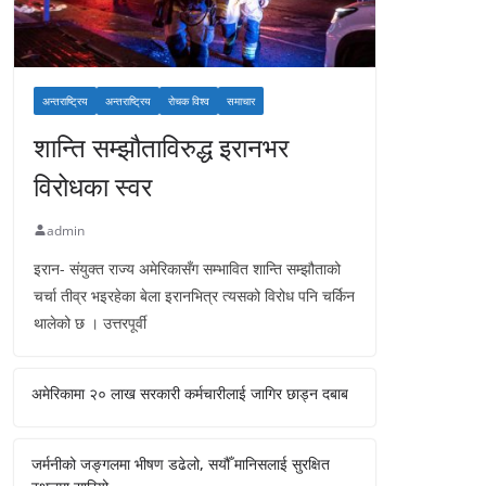
अन्तराष्ट्रिय
अन्तराष्ट्रिय
रोचक विश्व
समाचार
शान्ति सम्झौताविरुद्ध इरानभर
विरोधका स्वर
admin
इरान- संयुक्त राज्य अमेरिकासँग सम्भावित शान्ति सम्झौताको
चर्चा तीव्र भइरहेका बेला इरानभित्र त्यसको विरोध पनि चर्किन
थालेको छ । उत्तरपूर्वी
अमेरिकामा २० लाख सरकारी कर्मचारीलाई जागिर छाड्न दबाब
जर्मनीको जङ्गलमा भीषण डढेलो, सयौँ मानिसलाई सुरक्षित