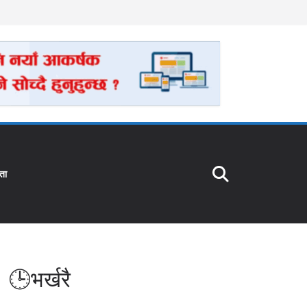
ता
🕒भर्खरै