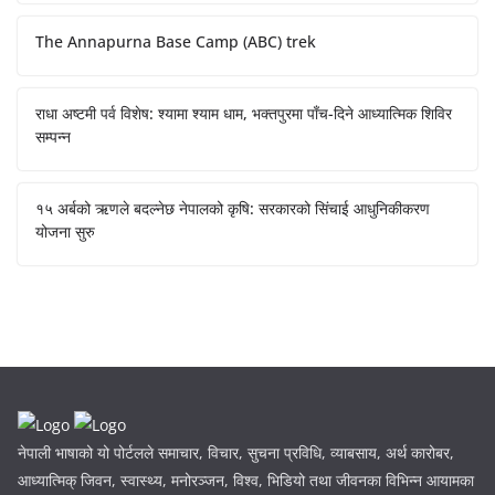
The Annapurna Base Camp (ABC) trek
राधा अष्टमी पर्व विशेष: श्यामा श्याम धाम, भक्तपुरमा पाँच-दिने आध्यात्मिक शिविर
सम्पन्न
१५ अर्बको ऋणले बदल्नेछ नेपालको कृषि: सरकारको सिंचाई आधुनिकीकरण
योजना सुरु
नेपाली भाषाको यो पोर्टलले समाचार, विचार, सुचना प्रविधि, व्याबसाय, अर्थ कारोबर,
आध्यात्मिक् जिवन, स्वास्थ्य, मनोरञ्जन, विश्व, भिडियो तथा जीवनका विभिन्न आयामका