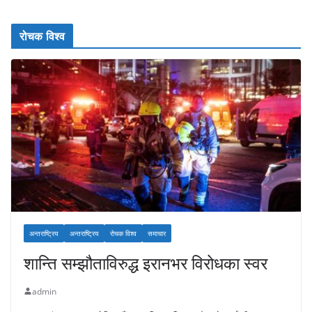
रोचक विश्व
अन्तराष्ट्रिय
अन्तराष्ट्रिय
रोचक विश्व
समाचार
शान्ति सम्झौताविरुद्ध इरानभर विरोधका स्वर
admin