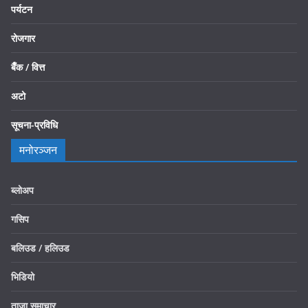
पर्यटन
रोजगार
बैँक / वित्त
अटो
सूचना-प्रविधि
मनोरञ्जन
ब्लोअप
गसिप
बलिउड / हलिउड
भिडियो
ताजा समाचार