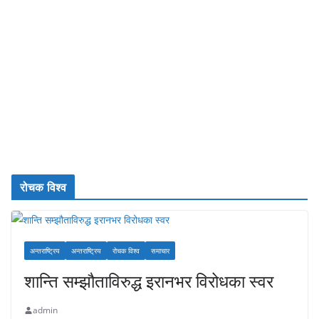
रोचक विश्व
अन्तराष्ट्रिय
अन्तराष्ट्रिय
रोचक विश्व
समाचार
शान्ति सम्झौताविरुद्ध इरानभर विरोधका स्वर
admin