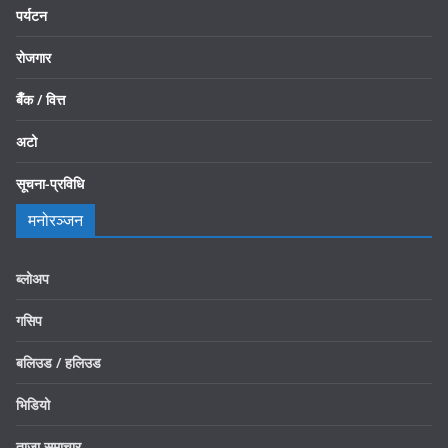
पर्यटन
रोजगार
बैँक / वित्त
अटो
सूचना-प्रविधि
मनोरञ्जन
ब्लोअप
गसिप
बलिउड / हलिउड
भिडियो
ताजा समाचार