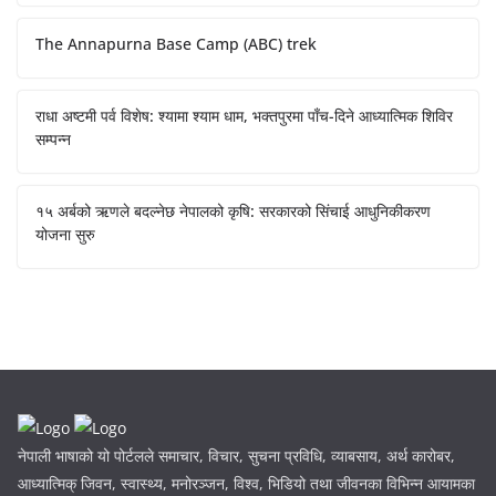
The Annapurna Base Camp (ABC) trek
राधा अष्टमी पर्व विशेष: श्यामा श्याम धाम, भक्तपुरमा पाँच-दिने आध्यात्मिक शिविर
सम्पन्न
१५ अर्बको ऋणले बदल्नेछ नेपालको कृषि: सरकारको सिंचाई आधुनिकीकरण
योजना सुरु
नेपाली भाषाको यो पोर्टलले समाचार, विचार, सुचना प्रविधि, व्याबसाय, अर्थ कारोबर,
आध्यात्मिक् जिवन, स्वास्थ्य, मनोरञ्जन, विश्व, भिडियो तथा जीवनका विभिन्न आयामका