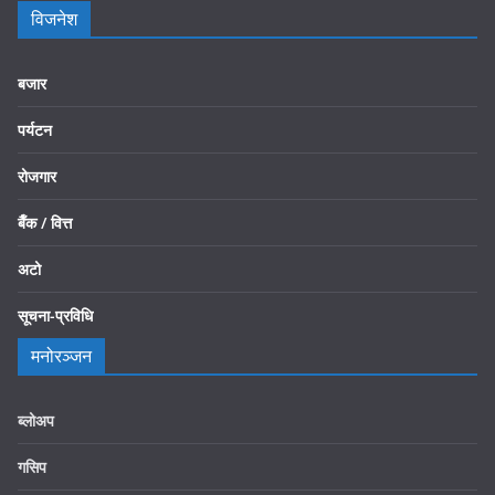
विजनेश
बजार
पर्यटन
रोजगार
बैँक / वित्त
अटो
सूचना-प्रविधि
मनोरञ्जन
ब्लोअप
गसिप