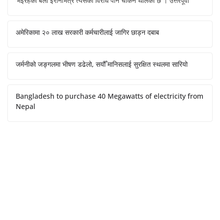
भइरहेका बेला इरानभित्र त्यसको विरोध पनि चर्किन थालेको छ । उत्तरपूर्वी
अमेरिकामा २० लाख सरकारी कर्मचारीलाई जागिर छाड्न दबाब
जर्मनीको जङ्गलमा भीषण डढेलो, सयौँ मानिसलाई सुरक्षित स्थलमा सारियो
Bangladesh to purchase 40 Megawatts of electricity from
Nepal