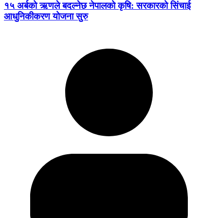
१५ अर्बको ऋणले बदल्नेछ नेपालको कृषि: सरकारको सिंचाई
आधुनिकीकरण योजना सुरु