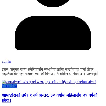
admin
इरान- संयुक्त राज्य अमेरिकासँग सम्भावित शान्ति सम्झौताको चर्चा तीव्र
भइरहेका बेला इरानभित्र त्यसको विरोध पनि चर्किन थालेको छ । उत्तरपूर्वी
रोचक विश्व
आमाछोराको उमेर ९ वर्ष अन्तर, ३० वर्षीया महिलासँग २१ वर्षको
छोरा !