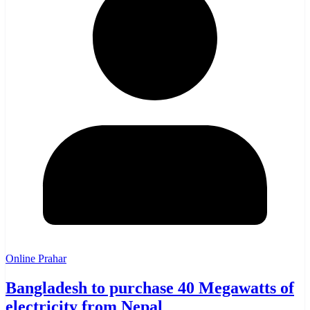
Online Prahar
Bangladesh to purchase 40 Megawatts of
electricity from Nepal