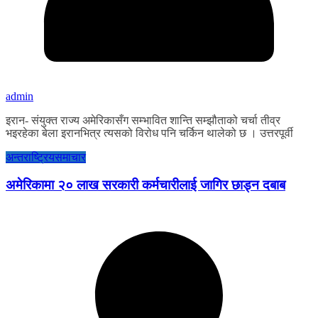
admin
इरान- संयुक्त राज्य अमेरिकासँग सम्भावित शान्ति सम्झौताको चर्चा तीव्र
भइरहेका बेला इरानभित्र त्यसको विरोध पनि चर्किन थालेको छ । उत्तरपूर्वी
अन्तराष्ट्रिय
समाचार
अमेरिकामा २० लाख सरकारी कर्मचारीलाई जागिर छाड्न दबाब