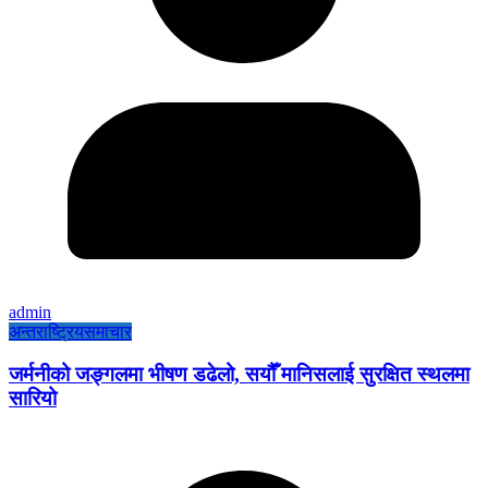
admin
अन्तराष्ट्रिय
समाचार
जर्मनीको जङ्गलमा भीषण डढेलो, सयौँ मानिसलाई सुरक्षित स्थलमा
सारियो