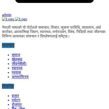
admin
नेपाली भाषाको यो पोर्टलले समाचार, विचार, सुचना प्रविधि, व्याबसाय, अर्थ
कारोबर, आध्यात्मिक् जिवन, स्वास्थ्य, मनोरञ्जन, विश्व, भिडियो तथा जीवनका
विभिन्न आयामका समाचार र विश्लेषणलाई समेट्छ।
समाचार
समाज
खेलकुद़़
जीवनशैली/
स्वास्थ्य
प्रवास
अन्तराष्ट्रिय
विजनेश
बजार
पर्यटन
रोजगार
बैँक / वित्त