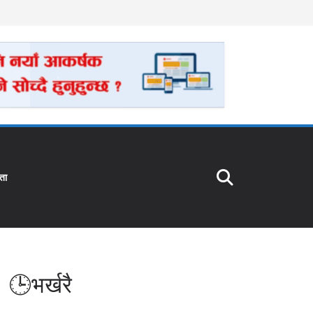
ता
🕒भर्खरै