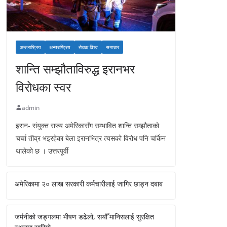
अन्तराष्ट्रिय
अन्तराष्ट्रिय
रोचक विश्व
समाचार
शान्ति सम्झौताविरुद्ध इरानभर
विरोधका स्वर
admin
इरान- संयुक्त राज्य अमेरिकासँग सम्भावित शान्ति सम्झौताको
चर्चा तीव्र भइरहेका बेला इरानभित्र त्यसको विरोध पनि चर्किन
थालेको छ । उत्तरपूर्वी
अमेरिकामा २० लाख सरकारी कर्मचारीलाई जागिर छाड्न दबाब
जर्मनीको जङ्गलमा भीषण डढेलो, सयौँ मानिसलाई सुरक्षित