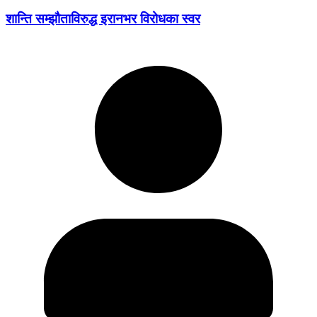
शान्ति सम्झौताविरुद्ध इरानभर विरोधका स्वर