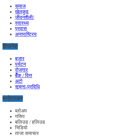
समाज
खेलकुद़़
जीवनशैली/
स्वास्थ्य
प्रवास
अन्तराष्ट्रिय
विजनेश
बजार
पर्यटन
रोजगार
बैँक / वित्त
अटो
सूचना-प्रविधि
मनोरञ्जन
ब्लोअप
गसिप
बलिउड / हलिउड
भिडियो
ताजा समाचार