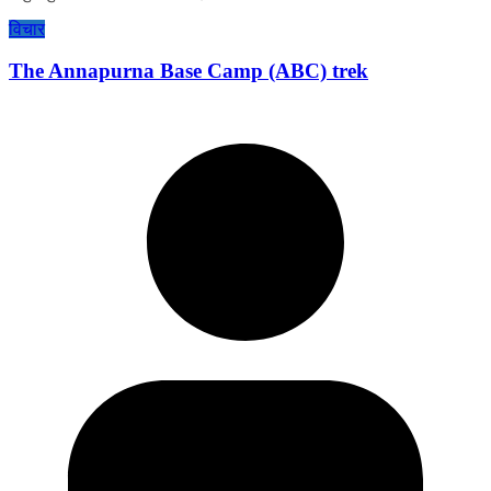
विचार
The Annapurna Base Camp (ABC) trek