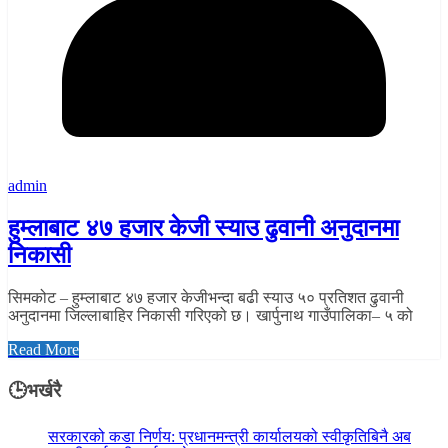
admin
हुम्लाबाट ४७ हजार केजी स्याउ ढुवानी अनुदानमा
निकासी
सिमकोट – हुम्लाबाट ४७ हजार केजीभन्दा बढी स्याउ ५० प्रतिशत ढुवानी
अनुदानमा जिल्लाबाहिर निकासी गरिएको छ। खार्पुनाथ गाउँपालिका– ५ को
Read More
🕒भर्खरै
सरकारको कडा निर्णय: प्रधानमन्त्री कार्यालयको स्वीकृतिबिनै अब