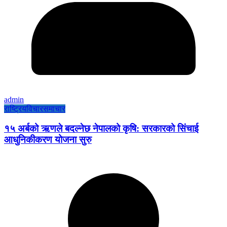
admin
राष्ट्रिय
विचार
समाचार
१५ अर्बको ऋणले बदल्नेछ नेपालको कृषि: सरकारको सिंचाई
आधुनिकीकरण योजना सुरु