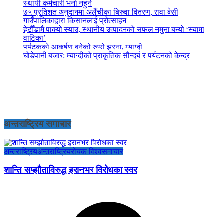
स्थायी कर्मचारी भर्ना नहुने
७५ प्रतिशत अनुदानमा अलैँचीका बिरुवा वितरण, रावा बेसी
गाउँपालिकाद्वारा किसानलाई प्रोत्साहन
हेटौँडामै पाक्यो स्याउ, स्थानीय उत्पादनको सफल नमुना बन्यो ‘स्यामा
वाटिका’
पर्यटकको आकर्षण बनेको रुप्से झरना, म्याग्दी
घोडेपानी बजार: म्याग्दीको प्राकृतिक सौन्दर्य र पर्यटनको केन्द्र
अन्तराष्ट्रिय समाचार
अन्तराष्ट्रिय
अन्तराष्ट्रिय
रोचक विश्व
समाचार
शान्ति सम्झौताविरुद्ध इरानभर विरोधका स्वर