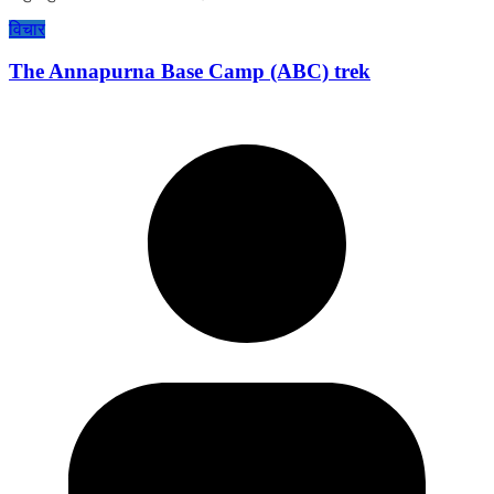
विचार
The Annapurna Base Camp (ABC) trek