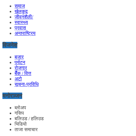
समाज
खेलकुद़़
जीवनशैली/
स्वास्थ्य
प्रवास
अन्तराष्ट्रिय
विजनेश
बजार
पर्यटन
रोजगार
बैँक / वित्त
अटो
सूचना-प्रविधि
मनोरञ्जन
ब्लोअप
गसिप
बलिउड / हलिउड
भिडियो
ताजा समाचार