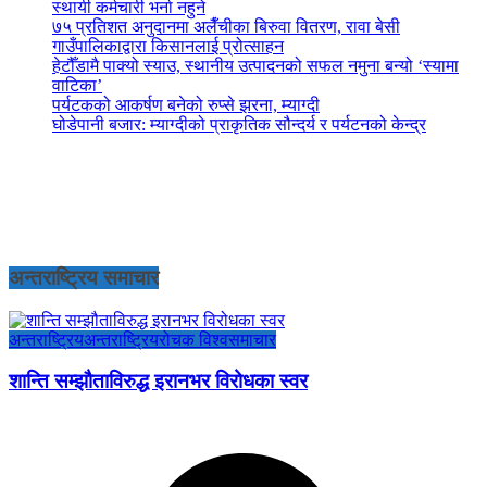
स्थायी कर्मचारी भर्ना नहुने
७५ प्रतिशत अनुदानमा अलैँचीका बिरुवा वितरण, रावा बेसी
गाउँपालिकाद्वारा किसानलाई प्रोत्साहन
हेटौँडामै पाक्यो स्याउ, स्थानीय उत्पादनको सफल नमुना बन्यो ‘स्यामा
वाटिका’
पर्यटकको आकर्षण बनेको रुप्से झरना, म्याग्दी
घोडेपानी बजार: म्याग्दीको प्राकृतिक सौन्दर्य र पर्यटनको केन्द्र
अन्तराष्ट्रिय समाचार
अन्तराष्ट्रिय
अन्तराष्ट्रिय
रोचक विश्व
समाचार
शान्ति सम्झौताविरुद्ध इरानभर विरोधका स्वर