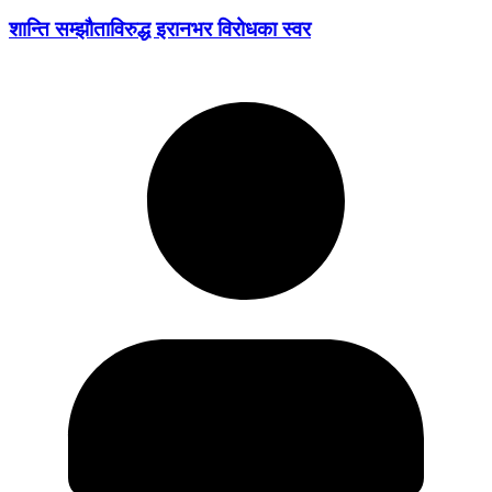
शान्ति सम्झौताविरुद्ध इरानभर विरोधका स्वर