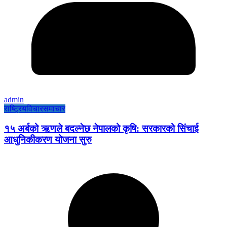
admin
राष्ट्रिय
विचार
समाचार
१५ अर्बको ऋणले बदल्नेछ नेपालको कृषि: सरकारको सिंचाई
आधुनिकीकरण योजना सुरु