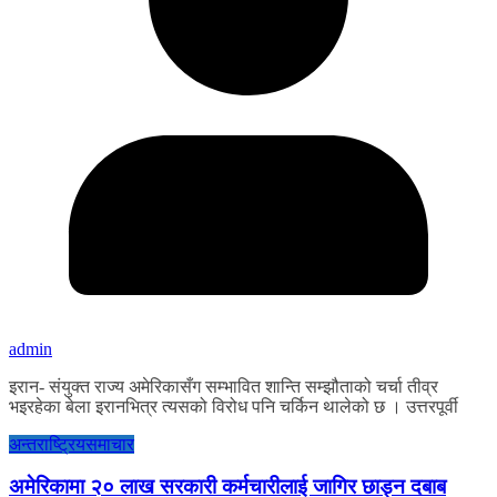
admin
इरान- संयुक्त राज्य अमेरिकासँग सम्भावित शान्ति सम्झौताको चर्चा तीव्र
भइरहेका बेला इरानभित्र त्यसको विरोध पनि चर्किन थालेको छ । उत्तरपूर्वी
अन्तराष्ट्रिय
समाचार
अमेरिकामा २० लाख सरकारी कर्मचारीलाई जागिर छाड्न दबाब