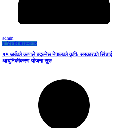
admin
राष्ट्रिय
विचार
समाचार
१५ अर्बको ऋणले बदल्नेछ नेपालको कृषि: सरकारको सिंचाई
आधुनिकीकरण योजना सुरु