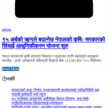
admin
१५ अर्बको ऋणले बदल्नेछ नेपालको कृषि: सरकारको
सिंचाई आधुनिकीकरण योजना सुरु
नेपाल सरकारले कृषि क्षेत्रको विकास र सुधारका लागि महत्वपूर्ण कदमहरू
चाल्दैछ। हालै, सरकारले एशियाली विकास बैंक (ADB) बाट ११५ मिलियन
Read More
🕒भर्खरै
सरकारको कडा निर्णय: प्रधानमन्त्री कार्यालयको स्वीकृतिबिनै अब
स्थायी कर्मचारी भर्ना नहुने
७५ प्रतिशत अनुदानमा अलैँचीका बिरुवा वितरण, रावा बेसी
गाउँपालिकाद्वारा किसानलाई प्रोत्साहन
हेटौँडामै पाक्यो स्याउ, स्थानीय उत्पादनको सफल नमुना बन्यो ‘स्यामा