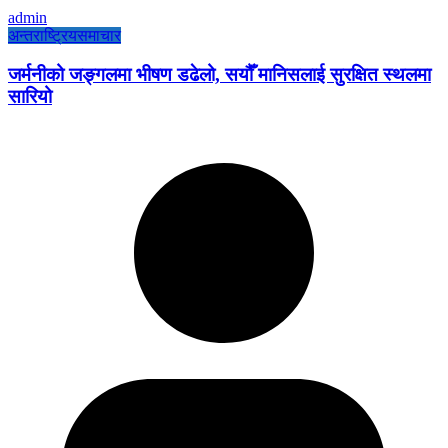
admin
अन्तराष्ट्रिय
समाचार
जर्मनीको जङ्गलमा भीषण डढेलो, सयौँ मानिसलाई सुरक्षित स्थलमा
सारियो