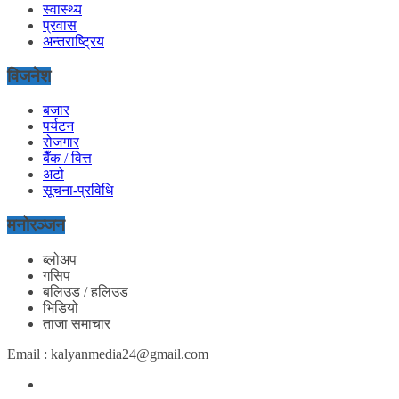
स्वास्थ्य
प्रवास
अन्तराष्ट्रिय
विजनेश
बजार
पर्यटन
रोजगार
बैँक / वित्त
अटो
सूचना-प्रविधि
मनोरञ्जन
ब्लोअप
गसिप
बलिउड / हलिउड
भिडियो
ताजा समाचार
Email : kalyanmedia24@gmail.com