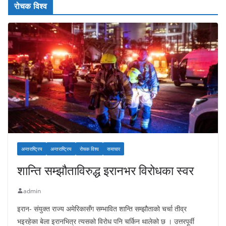
रोचक विश्व
अन्तराष्ट्रिय
अन्तराष्ट्रिय
रोचक विश्व
समाचार
शान्ति सम्झौताविरुद्ध इरानभर विरोधका स्वर
admin
इरान- संयुक्त राज्य अमेरिकासँग सम्भावित शान्ति सम्झौताको चर्चा तीव्र
भइरहेका बेला इरानभित्र त्यसको विरोध पनि चर्किन थालेको छ । उत्तरपूर्वी