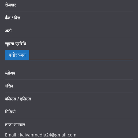
रोजगार
बैँक / वित्त
अटो
सूचना-प्रविधि
मनोरञ्जन
ब्लोअप
गसिप
बलिउड / हलिउड
भिडियो
ताजा समाचार
Email : kalyanmedia24@gmail.com