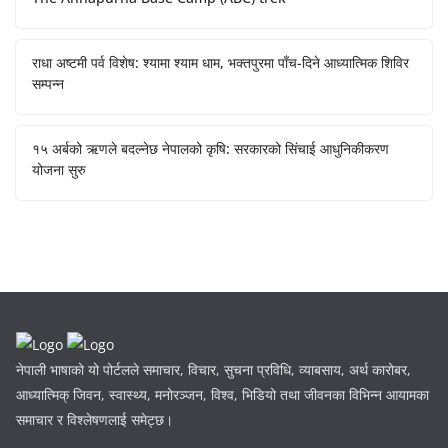
राधा अष्टमी पर्व विशेष: श्यामा श्याम धाम, भक्तपुरमा पाँच-दिने आध्यात्मिक शिविर
सम्पन्न
१५ अर्बको ऋणले बदल्नेछ नेपालको कृषि: सरकारको सिंचाई आधुनिकीकरण
योजना सुरु
नेपाली भाषाको यो पोर्टलले समाचार, विचार, सुचना प्रविधि, व्याबसाय, अर्थ कारोबर,
आध्यात्मिक् जिवन, स्वास्थ्य, मनोरञ्जन, विश्व, भिडियो तथा जीवनका विभिन्न आयामका
समाचार र विश्लेषणलाई समेट्छ।