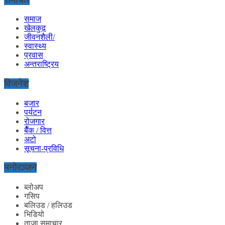
समाज
खेलकुद़़
जीवनशैली/
स्वास्थ्य
प्रवास
अन्तराष्ट्रिय
विजनेश
बजार
पर्यटन
रोजगार
बैँक / वित्त
अटो
सूचना-प्रविधि
मनोरञ्जन
ब्लोअप
गसिप
बलिउड / हलिउड
भिडियो
ताजा समाचार