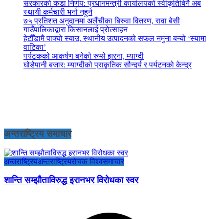
सरकारको कडा निर्णय: प्रधानमन्त्री कार्यालयको स्वीकृतिबिनै अब
स्थायी कर्मचारी भर्ना नहुने
७५ प्रतिशत अनुदानमा अलैँचीका बिरुवा वितरण, रावा बेसी
गाउँपालिकाद्वारा किसानलाई प्रोत्साहन
हेटौँडामै पाक्यो स्याउ, स्थानीय उत्पादनको सफल नमुना बन्यो ‘स्यामा
वाटिका’
पर्यटकको आकर्षण बनेको रुप्से झरना, म्याग्दी
घोडेपानी बजार: म्याग्दीको प्राकृतिक सौन्दर्य र पर्यटनको केन्द्र
अन्तराष्ट्रिय समाचार
अन्तराष्ट्रिय
अन्तराष्ट्रिय
रोचक विश्व
समाचार
शान्ति सम्झौताविरुद्ध इरानभर विरोधका स्वर