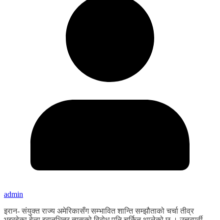
admin
इरान- संयुक्त राज्य अमेरिकासँग सम्भावित शान्ति सम्झौताको चर्चा तीव्र
भइरहेका बेला इरानभित्र त्यसको विरोध पनि चर्किन थालेको छ । उत्तरपूर्वी