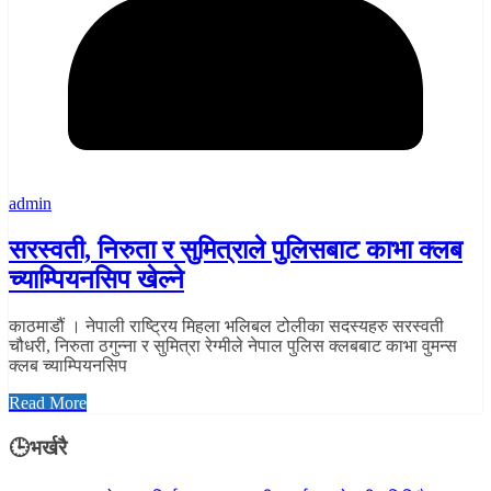
admin
सरस्वती, निरुता र सुमित्राले पुलिसबाट काभा क्लब
च्याम्पियनसिप खेल्ने
काठमाडौं । नेपाली राष्ट्रिय मिहला भलिबल टोलीका सदस्यहरु सरस्वती
चौधरी, निरुता ठगुन्ना र सुमित्रा रेग्मीले नेपाल पुलिस क्लबबाट काभा वुमन्स
क्लब च्याम्पियनसिप
Read More
🕒भर्खरै