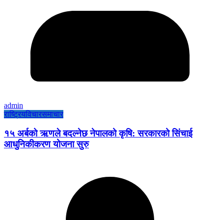
admin
राष्ट्रिय
विचार
समाचार
१५ अर्बको ऋणले बदल्नेछ नेपालको कृषि: सरकारको सिंचाई
आधुनिकीकरण योजना सुरु