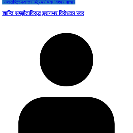
अन्तराष्ट्रिय
अन्तराष्ट्रिय
रोचक विश्व
समाचार
शान्ति सम्झौताविरुद्ध इरानभर विरोधका स्वर