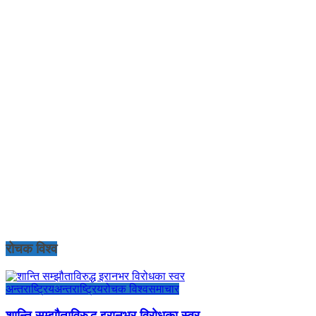
रोचक विश्व
अन्तराष्ट्रिय
अन्तराष्ट्रिय
रोचक विश्व
समाचार
शान्ति सम्झौताविरुद्ध इरानभर विरोधका स्वर