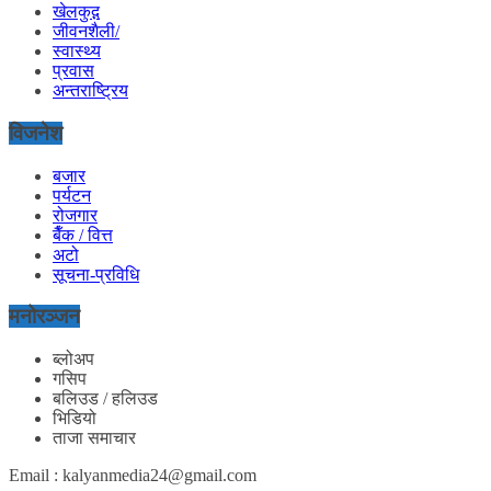
खेलकुद़़
जीवनशैली/
स्वास्थ्य
प्रवास
अन्तराष्ट्रिय
विजनेश
बजार
पर्यटन
रोजगार
बैँक / वित्त
अटो
सूचना-प्रविधि
मनोरञ्जन
ब्लोअप
गसिप
बलिउड / हलिउड
भिडियो
ताजा समाचार
Email : kalyanmedia24@gmail.com