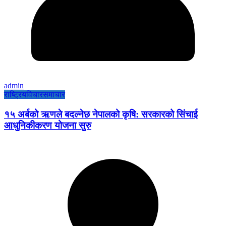
admin
राष्ट्रिय
विचार
समाचार
१५ अर्बको ऋणले बदल्नेछ नेपालको कृषि: सरकारको सिंचाई
आधुनिकीकरण योजना सुरु