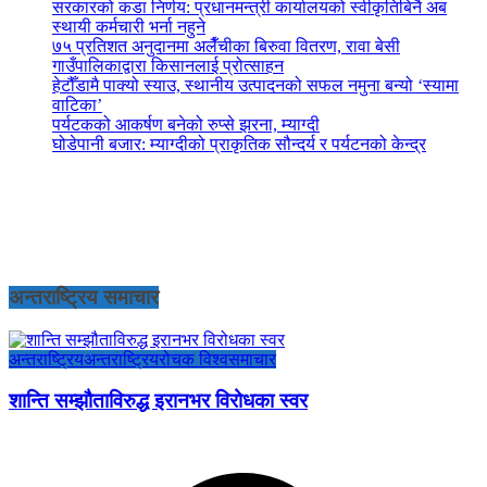
सरकारको कडा निर्णय: प्रधानमन्त्री कार्यालयको स्वीकृतिबिनै अब
स्थायी कर्मचारी भर्ना नहुने
७५ प्रतिशत अनुदानमा अलैँचीका बिरुवा वितरण, रावा बेसी
गाउँपालिकाद्वारा किसानलाई प्रोत्साहन
हेटौँडामै पाक्यो स्याउ, स्थानीय उत्पादनको सफल नमुना बन्यो ‘स्यामा
वाटिका’
पर्यटकको आकर्षण बनेको रुप्से झरना, म्याग्दी
घोडेपानी बजार: म्याग्दीको प्राकृतिक सौन्दर्य र पर्यटनको केन्द्र
अन्तराष्ट्रिय समाचार
अन्तराष्ट्रिय
अन्तराष्ट्रिय
रोचक विश्व
समाचार
शान्ति सम्झौताविरुद्ध इरानभर विरोधका स्वर