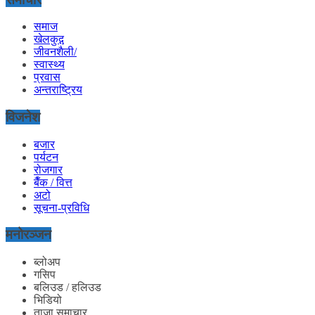
समाज
खेलकुद़़
जीवनशैली/
स्वास्थ्य
प्रवास
अन्तराष्ट्रिय
विजनेश
बजार
पर्यटन
रोजगार
बैँक / वित्त
अटो
सूचना-प्रविधि
मनोरञ्जन
ब्लोअप
गसिप
बलिउड / हलिउड
भिडियो
ताजा समाचार