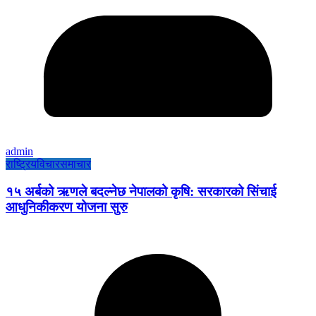
admin
राष्ट्रिय
विचार
समाचार
१५ अर्बको ऋणले बदल्नेछ नेपालको कृषि: सरकारको सिंचाई
आधुनिकीकरण योजना सुरु