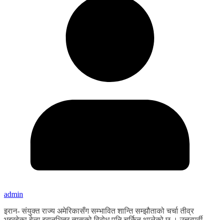
admin
इरान- संयुक्त राज्य अमेरिकासँग सम्भावित शान्ति सम्झौताको चर्चा तीव्र
भइरहेका बेला इरानभित्र त्यसको विरोध पनि चर्किन थालेको छ । उत्तरपूर्वी