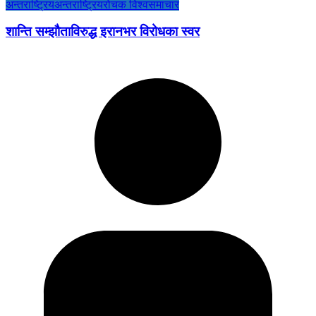
अन्तराष्ट्रिय
अन्तराष्ट्रिय
रोचक विश्व
समाचार
शान्ति सम्झौताविरुद्ध इरानभर विरोधका स्वर