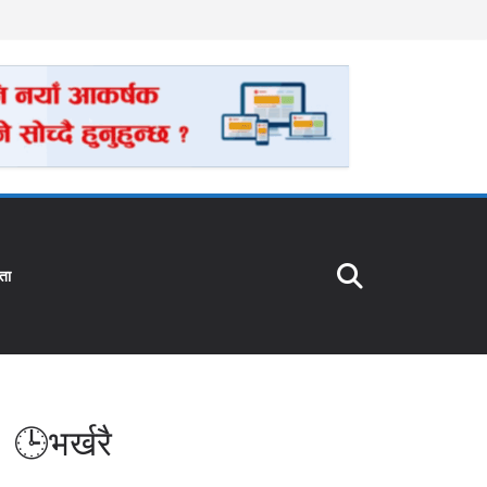
ता
🕒भर्खरै