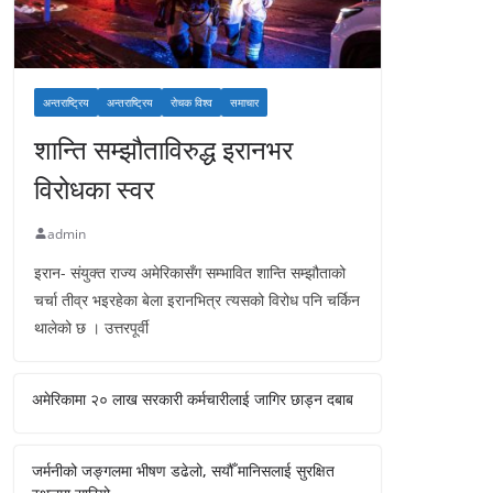
अन्तराष्ट्रिय
अन्तराष्ट्रिय
रोचक विश्व
समाचार
शान्ति सम्झौताविरुद्ध इरानभर
विरोधका स्वर
admin
इरान- संयुक्त राज्य अमेरिकासँग सम्भावित शान्ति सम्झौताको
चर्चा तीव्र भइरहेका बेला इरानभित्र त्यसको विरोध पनि चर्किन
थालेको छ । उत्तरपूर्वी
अमेरिकामा २० लाख सरकारी कर्मचारीलाई जागिर छाड्न दबाब
जर्मनीको जङ्गलमा भीषण डढेलो, सयौँ मानिसलाई सुरक्षित