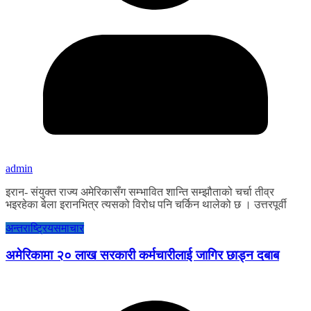
admin
इरान- संयुक्त राज्य अमेरिकासँग सम्भावित शान्ति सम्झौताको चर्चा तीव्र
भइरहेका बेला इरानभित्र त्यसको विरोध पनि चर्किन थालेको छ । उत्तरपूर्वी
अन्तराष्ट्रिय
समाचार
अमेरिकामा २० लाख सरकारी कर्मचारीलाई जागिर छाड्न दबाब