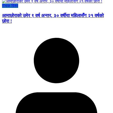
रोचक विश्व
आमाछोराको उमेर ९ वर्ष अन्तर, ३० वर्षीया महिलासँग २१ वर्षको
छोरा !