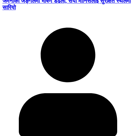
जर्मनीको जङ्गलमा भीषण डढेलो, सयौँ मानिसलाई सुरक्षित स्थलमा
सारियो