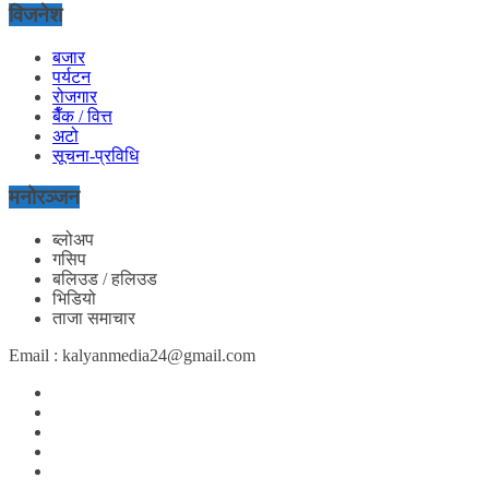
विजनेश
बजार
पर्यटन
रोजगार
बैँक / वित्त
अटो
सूचना-प्रविधि
मनोरञ्जन
ब्लोअप
गसिप
बलिउड / हलिउड
भिडियो
ताजा समाचार
Email : kalyanmedia24@gmail.com