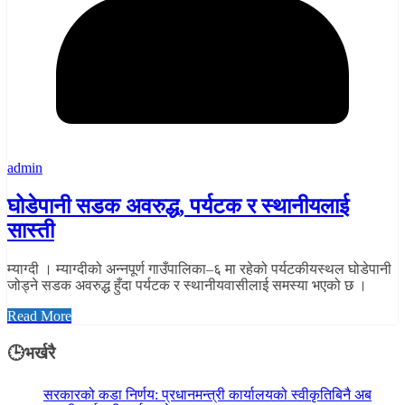
admin
घोडेपानी सडक अवरुद्ध, पर्यटक र स्थानीयलाई
सास्ती
म्याग्दी । म्याग्दीको अन्नपूर्ण गाउँपालिका–६ मा रहेको पर्यटकीयस्थल घोडेपानी
जोड्ने सडक अवरुद्ध हुँदा पर्यटक र स्थानीयवासीलाई समस्या भएको छ ।
Read More
🕒भर्खरै
सरकारको कडा निर्णय: प्रधानमन्त्री कार्यालयको स्वीकृतिबिनै अब