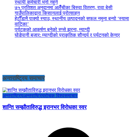
स्थायी कर्मचारी भर्ना नहुने
७५ प्रतिशत अनुदानमा अलैँचीका बिरुवा वितरण, रावा बेसी
गाउँपालिकाद्वारा किसानलाई प्रोत्साहन
हेटौँडामै पाक्यो स्याउ, स्थानीय उत्पादनको सफल नमुना बन्यो ‘स्यामा
वाटिका’
पर्यटकको आकर्षण बनेको रुप्से झरना, म्याग्दी
घोडेपानी बजार: म्याग्दीको प्राकृतिक सौन्दर्य र पर्यटनको केन्द्र
अन्तराष्ट्रिय समाचार
अन्तराष्ट्रिय
अन्तराष्ट्रिय
रोचक विश्व
समाचार
शान्ति सम्झौताविरुद्ध इरानभर विरोधका स्वर