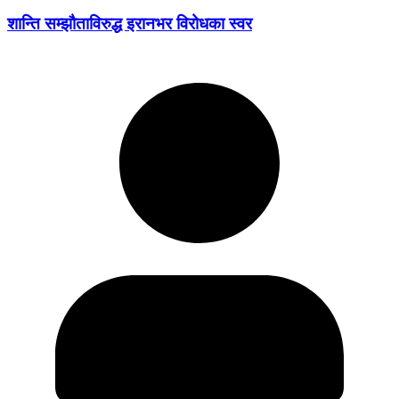
शान्ति सम्झौताविरुद्ध इरानभर विरोधका स्वर