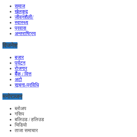
समाज
खेलकुद़़
जीवनशैली/
स्वास्थ्य
प्रवास
अन्तराष्ट्रिय
विजनेश
बजार
पर्यटन
रोजगार
बैँक / वित्त
अटो
सूचना-प्रविधि
मनोरञ्जन
ब्लोअप
गसिप
बलिउड / हलिउड
भिडियो
ताजा समाचार