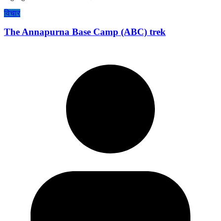
विचार
The Annapurna Base Camp (ABC) trek