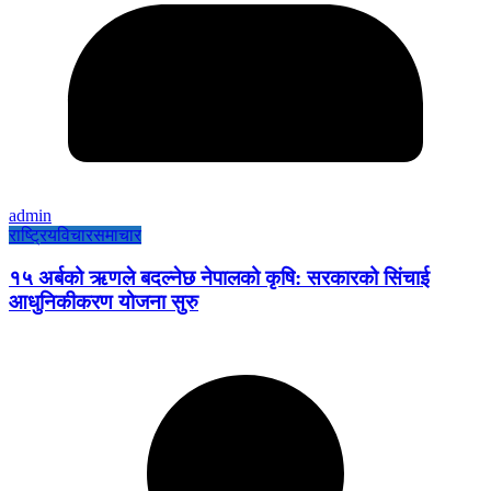
admin
राष्ट्रिय
विचार
समाचार
१५ अर्बको ऋणले बदल्नेछ नेपालको कृषि: सरकारको सिंचाई
आधुनिकीकरण योजना सुरु