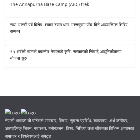
The Annapurna Base Camp (ABC) trek
राधा अष्टमी पर्व विशेष: श्यामा श्याम धाम, भक्तपुरमा पाँच-दिने आध्यात्मिक शिविर
सम्पन्न
१५ अर्बको ऋणले बदल्नेछ नेपालको कृषि: सरकारको सिंचाई आधुनिकीकरण
योजना सुरु
नेपाली भाषाको यो पोर्टलले समाचार, विचार, सुचना प्रविधि, व्याबसाय, अर्थ कारोबर,
आध्यात्मिक् जिवन, स्वास्थ्य, मनोरञ्जन, विश्व, भिडियो तथा जीवनका विभिन्न आयामका
समाचार र विश्लेषणलाई समेट्छ।