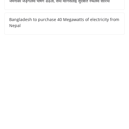
जर्मनीको जङ्गलमा भीषण डढेलो, सयौँ मानिसलाई सुरक्षित स्थलमा सारियो
Bangladesh to purchase 40 Megawatts of electricity from
Nepal