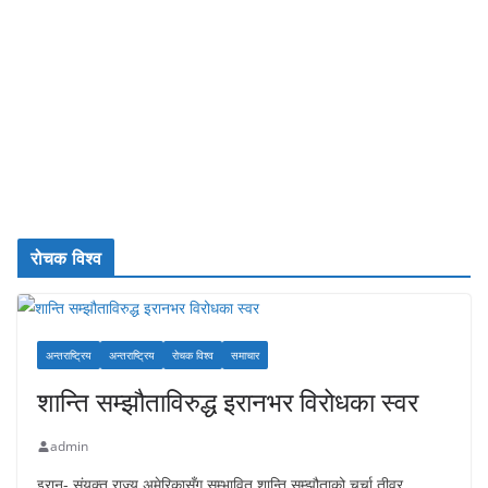
रोचक विश्व
अन्तराष्ट्रिय
अन्तराष्ट्रिय
रोचक विश्व
समाचार
शान्ति सम्झौताविरुद्ध इरानभर विरोधका स्वर
admin
इरान- संयुक्त राज्य अमेरिकासँग सम्भावित शान्ति सम्झौताको चर्चा तीव्र