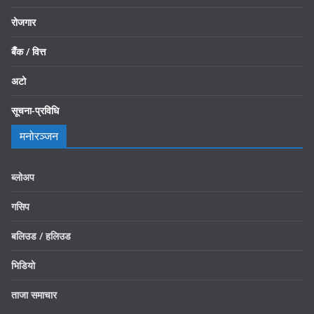
रोजगार
बैँक / वित्त
अटो
सूचना-प्रविधि
मनोरञ्जन
ब्लोअप
गसिप
बलिउड / हलिउड
भिडियो
ताजा समाचार