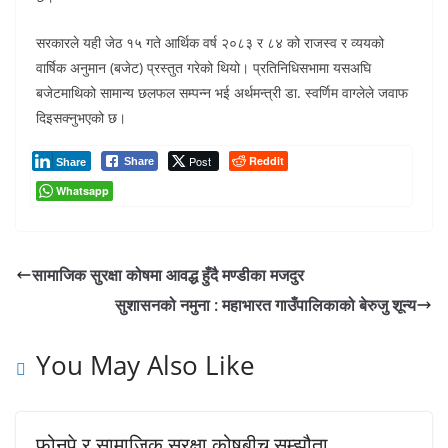
सरकारले यही जेठ १५ गते आर्थिक वर्ष २०८३ र ८४ को राजस्व र व्ययको
वार्षिक अनुमान (बजेट) प्रस्तुत गरेको थियो। प्रतिनिधिसभामा यसअघि
बजेटमाथिको सामान्य छलफल सम्पन्न भई अर्थमन्त्री डा. स्वर्णिम वाग्लेले जवाफ
दिइसक्नुभएको छ।
Post
Reddit
Share
Share
Whatsapp
सामाजिक सुरक्षा कोषमा आवद्ध हुँदै मण्डीका मजदुर
सुशासनको नमुना : महाभारत गाउँपालिकाको बेरुजु शून्य
You May Also Like
फोनपे र सामाजिक सुरक्षा कोषबीच सम्झौता