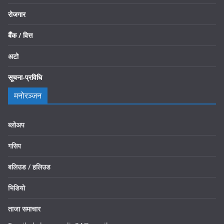
रोजगार
बैँक / वित्त
अटो
सूचना-प्रविधि
मनोरञ्जन
ब्लोअप
गसिप
बलिउड / हलिउड
भिडियो
ताजा समाचार