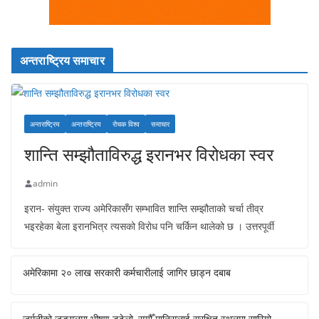
अन्तराष्ट्रिय समाचार
अन्तराष्ट्रिय
अन्तराष्ट्रिय
रोचक विश्व
समाचार
शान्ति सम्झौताविरुद्ध इरानभर विरोधका स्वर
admin
इरान- संयुक्त राज्य अमेरिकासँग सम्भावित शान्ति सम्झौताको चर्चा तीव्र
भइरहेका बेला इरानभित्र त्यसको विरोध पनि चर्किन थालेको छ । उत्तरपूर्वी
अमेरिकामा २० लाख सरकारी कर्मचारीलाई जागिर छाड्न दबाब
जर्मनीको जङ्गलमा भीषण डढेलो, सयौँ मानिसलाई सुरक्षित स्थलमा सारियो