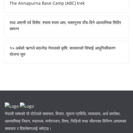
The Annapurna Base Camp (ABC) trek
राधा अष्टमी पर्व विशेष: श्यामा श्याम धाम, भक्तपुरमा पाँच-दिने आध्यात्मिक शिविर
सम्पन्न
१५ अर्बको ऋणले बदल्नेछ नेपालको कृषि: सरकारको सिंचाई आधुनिकीकरण
योजना सुरु
नेपाली भाषाको यो पोर्टलले समाचार, विचार, सुचना प्रविधि, व्याबसाय, अर्थ कारोबर,
आध्यात्मिक् जिवन, स्वास्थ्य, मनोरञ्जन, विश्व, भिडियो तथा जीवनका विभिन्न आयामका
समाचार र विश्लेषणलाई समेट्छ।