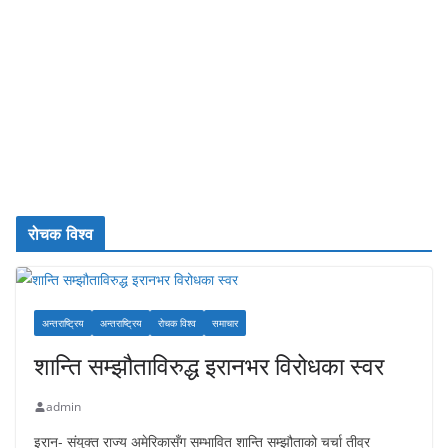
रोचक विश्व
अन्तराष्ट्रिय
अन्तराष्ट्रिय
रोचक विश्व
समाचार
शान्ति सम्झौताविरुद्ध इरानभर विरोधका स्वर
admin
इरान- संयुक्त राज्य अमेरिकासँग सम्भावित शान्ति सम्झौताको चर्चा तीव्र