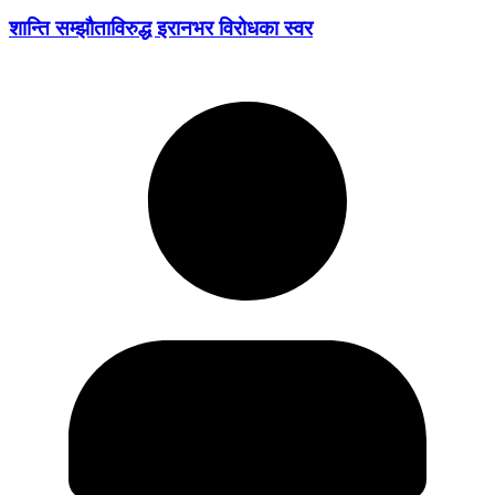
शान्ति सम्झौताविरुद्ध इरानभर विरोधका स्वर