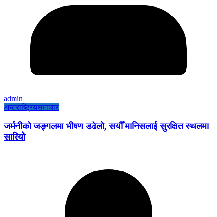
admin
अन्तराष्ट्रिय
समाचार
जर्मनीको जङ्गलमा भीषण डढेलो, सयौँ मानिसलाई सुरक्षित स्थलमा
सारियो