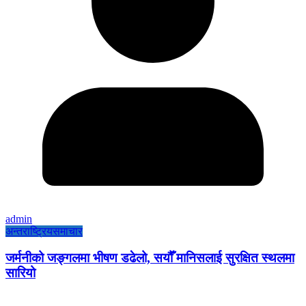
admin
अन्तराष्ट्रिय
समाचार
जर्मनीको जङ्गलमा भीषण डढेलो, सयौँ मानिसलाई सुरक्षित स्थलमा
सारियो