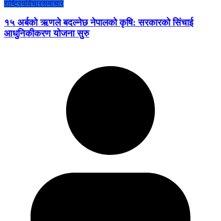
राष्ट्रिय
विचार
समाचार
१५ अर्बको ऋणले बदल्नेछ नेपालको कृषि: सरकारको सिंचाई
आधुनिकीकरण योजना सुरु