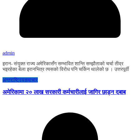
admin
इरान- संयुक्त राज्य अमेरिकासँग सम्भावित शान्ति सम्झौताको चर्चा तीव्र
भइरहेका बेला इरानभित्र त्यसको विरोध पनि चर्किन थालेको छ । उत्तरपूर्वी
अन्तराष्ट्रिय
समाचार
अमेरिकामा २० लाख सरकारी कर्मचारीलाई जागिर छाड्न दबाब