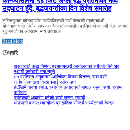
कोन्ज्योसोममा ५६ फिट अग्लो बुद्ध प्रतिमाको भव्य
उद्घाटन हुँदै, बुद्धजयन्तीका दिन विशेष समारोह
ललितपुरको कोन्ज्योसोम गाउँपालिकाले गाउँ गौरवको महत्वाकांक्षी
योजनाअन्तर्गत निर्माण सम्पन्न गरेको कोन्ज्योसोम प्रतिमाको आगामी जेठ १० गते
बुद्धजयन्तीका अवसरमा भव्य उद्घाटन
Read More
🕒भर्खरै
सरकारको कडा निर्णय: प्रधानमन्त्री कार्यालयको स्वीकृतिबिनै अब
स्थायी कर्मचारी भर्ना नहुने
७५ प्रतिशत अनुदानमा अलैँचीका बिरुवा वितरण, रावा बेसी
गाउँपालिकाद्वारा किसानलाई प्रोत्साहन
हेटौँडामै पाक्यो स्याउ, स्थानीय उत्पादनको सफल नमुना बन्यो ‘स्यामा
वाटिका’
पर्यटकको आकर्षण बनेको रुप्से झरना, म्याग्दी
घोडेपानी बजार: म्याग्दीको प्राकृतिक सौन्दर्य र पर्यटनको केन्द्र