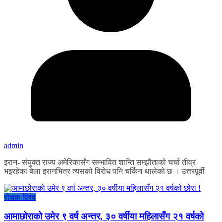
admin
इरान- संयुक्त राज्य अमेरिकासँग सम्भावित शान्ति सम्झौताको चर्चा तीव्र
भइरहेका बेला इरानभित्र त्यसको विरोध पनि चर्किन थालेको छ । उत्तरपूर्वी
रोचक विश्व
आमाछोराको उमेर ९ वर्ष अन्तर, ३० वर्षीया महिलासँग २१ वर्षको