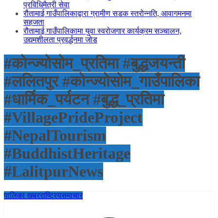
प्रविधिमैत्री सेवा
रौतामाई गाउँपालिकाद्वारा ग्रामीण सडक स्तरोन्नति, आवागमनमा
सहजता
रौतामाई गाउँपालिकामा युवा स्वरोजगार कार्यक्रम सञ्चालन,
उद्यमशीलता प्रवर्द्धनमा जोड
#कोन्ज्योसोम_प्रतिमा #बुद्धजयन्ती
#ललितपुर #कोन्ज्योसोम_गाउँपालिका
#धार्मिक_पर्यटन #बुद्ध_प्रतिमा
#VillagePrideProject
#NepalTourism
#BuddhistHeritage
#LalitpurNews
पालिका खबर
राष्ट्रिय
समाचार