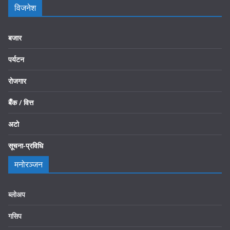
विजनेश
बजार
पर्यटन
रोजगार
बैँक / वित्त
अटो
सूचना-प्रविधि
मनोरञ्जन
ब्लोअप
गसिप