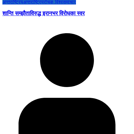
अन्तराष्ट्रिय
अन्तराष्ट्रिय
रोचक विश्व
समाचार
शान्ति सम्झौताविरुद्ध इरानभर विरोधका स्वर