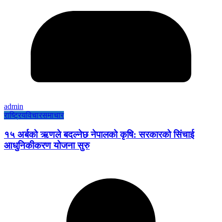
admin
राष्ट्रिय
विचार
समाचार
१५ अर्बको ऋणले बदल्नेछ नेपालको कृषि: सरकारको सिंचाई
आधुनिकीकरण योजना सुरु