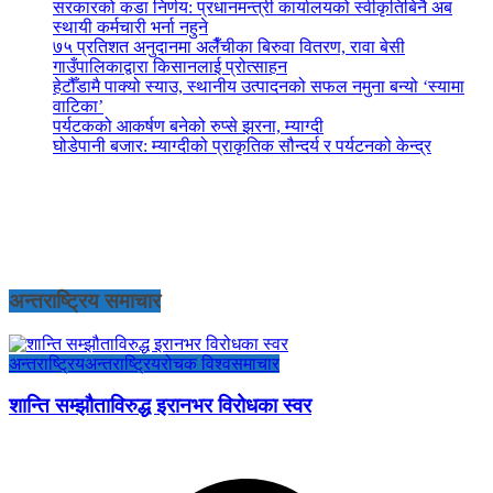
सरकारको कडा निर्णय: प्रधानमन्त्री कार्यालयको स्वीकृतिबिनै अब
स्थायी कर्मचारी भर्ना नहुने
७५ प्रतिशत अनुदानमा अलैँचीका बिरुवा वितरण, रावा बेसी
गाउँपालिकाद्वारा किसानलाई प्रोत्साहन
हेटौँडामै पाक्यो स्याउ, स्थानीय उत्पादनको सफल नमुना बन्यो ‘स्यामा
वाटिका’
पर्यटकको आकर्षण बनेको रुप्से झरना, म्याग्दी
घोडेपानी बजार: म्याग्दीको प्राकृतिक सौन्दर्य र पर्यटनको केन्द्र
अन्तराष्ट्रिय समाचार
अन्तराष्ट्रिय
अन्तराष्ट्रिय
रोचक विश्व
समाचार
शान्ति सम्झौताविरुद्ध इरानभर विरोधका स्वर