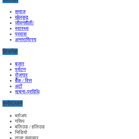
समाज
खेलकुद़़
जीवनशैली/
स्वास्थ्य
प्रवास
अन्तराष्ट्रिय
विजनेश
बजार
पर्यटन
रोजगार
बैँक / वित्त
अटो
सूचना-प्रविधि
मनोरञ्जन
ब्लोअप
गसिप
बलिउड / हलिउड
भिडियो
ताजा समाचार