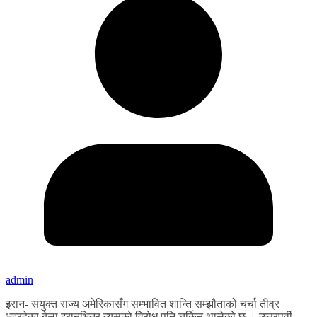
admin
इरान- संयुक्त राज्य अमेरिकासँग सम्भावित शान्ति सम्झौताको चर्चा तीव्र
भइरहेका बेला इरानभित्र त्यसको विरोध पनि चर्किन थालेको छ । उत्तरपूर्वी