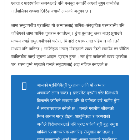
एकता र पारस्परिक सम्बन्धलाई पनि मजबुत बनाउँदै आएको मुगुम कार्मारोङ
गाउँपालिका अध्यक्ष छिरिङ क्याप्ने लामाको अनुभव छ ।
लामा समुदायबीच प्रचलित यो अभ्यासलाई धार्मिक–संस्कृतिक परम्परासँग पनि
जोडिएको लामा धार्मिक गुरुहरू बताउँछन् । ढुंगा पुर्‍याउनु खबर मात्र पुर्‍याउने
माध्यम नभई समुदायबीचको भरोसा, चिनारी र परम्परागत पहिचान जोगाउने
माध्यम पनि मानिन्छ । गाउँलेहरू भन्छन् मोबाइलले खबर छिटो ल्याउँछ तर सीमित
व्यक्तिबीच मात्रै सूचना आदान–प्रदान हुन्छ । तर ढुंगा मार्फतको खबर प्रत्येक
घर–घरमा पुग्ने भएकाले यसले समुदायलाई अझ नजिक बनाएको छ ।
आजको प्रविधिमैत्री पुस्ताका लागि यो अभ्यास
अचम्मको लाग्न सक्छ । इन्टरनेट प्रयोग गरेर छिनभरमै
विश्वसँग जोडिने समयमा पनि यो पालिका सबै गाउँमा ढुंगा
नै समाचारवाहक बनेको छ । यसले ग्रामीण जीवनको
भिन्न आयाम मात्र होइन, आधुनिकता र परम्पराको
अनौठो विरोधाभासलाई पनि प्रष्ट पारेको श्री बुद्ध नमुना
माबिका प्रधानध्यापक लग्नसिंह सेजुवाल बताउछन ।
लामा समुदायको आफ्नै खाम भाषामा यसलाई ‘दुवातिन्जा‘