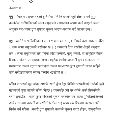
admin
मुगु :
मोबाइल र इन्टरनेटको दुनियाँमा पनि जिल्लाको पूर्वी क्षेत्रमा पर्ने मुगुम
कार्मारोङ गाउँपालिकाको लामा समुदायले परम्परागत रूपमा चल्दै आएको चलन
अनुसार घर–घरमा ढुंगा पुर्‍याएर सूचना आदान–प्रदान गर्दै आएका छन् ।
मुगुम कार्मारोङ गाउँपालिकामा जम्मा ९ वटा वडा छन् । तीमध्ये वडा नम्बर १ देखि
८ सम्म लामा समुदायको बसोबास छ । ९ नम्बरको तिन बस्तीमा क्षेत्री समुदाय
छन । लामा समुदायका सबै गाउँमा कोही जन्मेको, मृत्यु भएको, वा सामूहिक बैठक,
विकास, योजना लगायतका अन्य सामूहिक कार्यमा सहभागी हुन वाछलफल गर्न
परम्परागत रूपमा सूचना प्रवाहका रूपमा घर–घरमा ढुंगा पुर्‍याउने चलन अहिले
पनि सन्देशवाहकका रूपमा प्रयोग भइरहेको छ ।
आँगन वा घरको मूल ढोका अगाडि सानो ढुंगा देख्न बित्तिकै घरधनीलाई गाउँको कुनै
महत्त्वपूर्ण कुरा आएको संकेत मिल्छ । त्यसपछि त्यो घरधनीले अर्को छिमेकीको
घरमा पुर्‍याउँछ । यसरी ढुंगा सहितको सूचना प्रत्येक घर–घरमा पुगेपछितोकिएको
ठाउँ र समयमा घरधनी वा प्रतिनिधि भेला भई आवश्यक विषयमा छलफल गरी
निर्णय गर्ने गरिन्छ ।यसरी ढुंगा पुर्‍याउने चलनले सूचना मात्र होइन, सामुदायिक