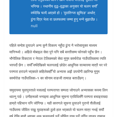
भनिन्छ । स्थानीय वृद्ध–वृद्धाका अनुसार यो चलन सयौँ
वर्षदेखि चल्दै आएको हो । ‘दुवातिन्जा झुम्दिङ‘ अर्थात्
ढुंगा दिएर भेला वा छलफलमा जम्मा हुनु भन्ने बुझाउँछ ।
null
पहिले सन्देश पुर्‍याउने अन्य कुनै विकल्प नहुँदा ढुंगा नै भरोसायुक्त माध्यम
मानिन्थ्यो । अहिले मोबाइल सेवा पुगे पनि सबै बस्तीसम्म फोनको पहुँच छैन ।
भौगोलिक विकटता र नेपाल टेलिकमको सेवा मुगुम कार्मारोङ गाउँपालिकामा त्यति
भरपर्दो छैन । सयौँ वर्षदेखिको चलनलाई छोडेर आधुनिक सञ्चारमा मात्रै भर परे
परम्परा हराउने भएकाले कहिलेकहीँँ यो अभ्यास अझै उपयोगी ठहरिन्छ मुगुम
कार्मारोङ गाउँपालिका–१ का सोनाम वाङजी तामाङ बताउँछन् ।
समुदायमा युवापुस्ताले यसलाई परम्परागत सम्पदा जोगाउने अभ्यासका रूपमा लिन
थाल्नु पर्छ । उनीहरूको भनाइमा आधुनिक सूचना प्रविधिसँगै परम्परा बचाइराख्दा
हाम्रो पहिचान पनि जोगिन्छ । यही कारणले सूचना पुर्‍याउने पुरानो शैलीलाई
गाउँघरमा जीवित राख्नु युवाहरूको ठूलो हात भएकाले यो चलन मात्र नभई सयौं
वर्ष देखि मान्दै आएका अरू चलनलाई पर्ने जीवित राख्नु पर्ने उर्गिन नुण्डुप तामाङ