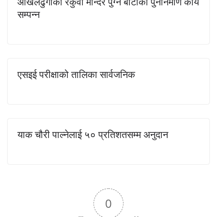
ओखलढुंगाको रकुवा मन्दिर पुग्ने बाटोको पुननिर्माण कार्य
सम्पन्न
एसइई परीक्षाको तालिका सार्वजनिक
याक चौरी पाल्नेलाई ५० प्रतिशतसम्म अनुदान
0