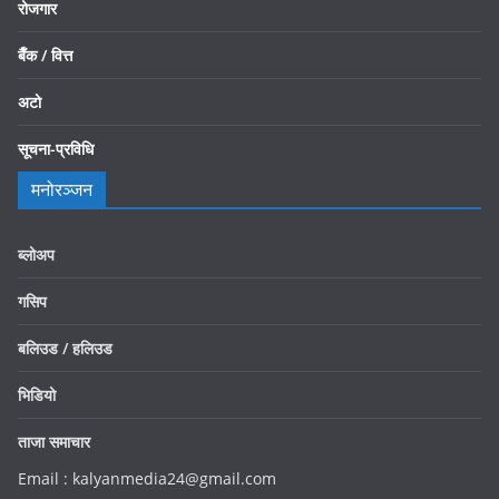
रोजगार
बैँक / वित्त
अटो
सूचना-प्रविधि
मनोरञ्जन
ब्लोअप
गसिप
बलिउड / हलिउड
भिडियो
ताजा समाचार
Email : kalyanmedia24@gmail.com