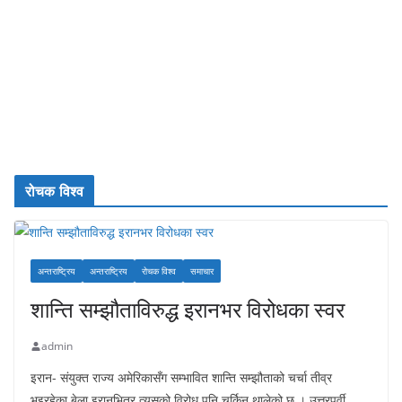
रोचक विश्व
अन्तराष्ट्रिय
अन्तराष्ट्रिय
रोचक विश्व
समाचार
शान्ति सम्झौताविरुद्ध इरानभर विरोधका स्वर
admin
इरान- संयुक्त राज्य अमेरिकासँग सम्भावित शान्ति सम्झौताको चर्चा तीव्र
भइरहेका बेला इरानभित्र त्यसको विरोध पनि चर्किन थालेको छ । उत्तरपूर्वी