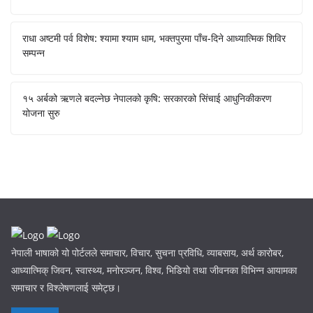
राधा अष्टमी पर्व विशेष: श्यामा श्याम धाम, भक्तपुरमा पाँच-दिने आध्यात्मिक शिविर
सम्पन्न
१५ अर्बको ऋणले बदल्नेछ नेपालको कृषि: सरकारको सिंचाई आधुनिकीकरण
योजना सुरु
नेपाली भाषाको यो पोर्टलले समाचार, विचार, सुचना प्रविधि, व्याबसाय, अर्थ कारोबर,
आध्यात्मिक् जिवन, स्वास्थ्य, मनोरञ्जन, विश्व, भिडियो तथा जीवनका विभिन्न आयामका
समाचार र विश्लेषणलाई समेट्छ।