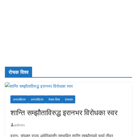
रोचक विश्व
अन्तराष्ट्रिय
अन्तराष्ट्रिय
रोचक विश्व
समाचार
शान्ति सम्झौताविरुद्ध इरानभर विरोधका स्वर
admin
इरान- संयुक्त राज्य अमेरिकासँग सम्भावित शान्ति सम्झौताको चर्चा तीव्र