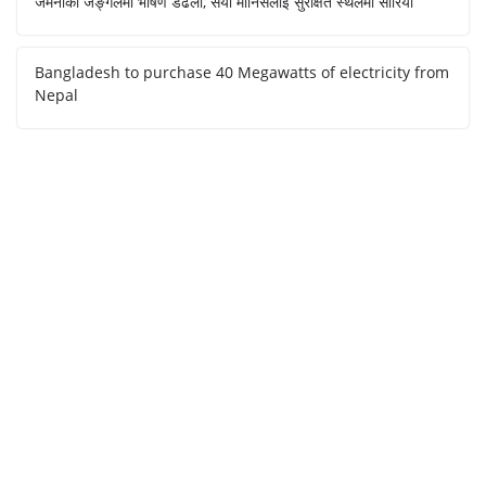
जर्मनीको जङ्गलमा भीषण डढेलो, सयौँ मानिसलाई सुरक्षित स्थलमा सारियो
Bangladesh to purchase 40 Megawatts of electricity from
Nepal