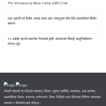
The Annapurna Base Camp (ABC) trek
राधा अष्टमी पर्व विशेष: श्यामा श्याम धाम, भक्तपुरमा पाँच-दिने आध्यात्मिक शिविर
सम्पन्न
१५ अर्बको ऋणले बदल्नेछ नेपालको कृषि: सरकारको सिंचाई आधुनिकीकरण
योजना सुरु
नेपाली भाषाको यो पोर्टलले समाचार, विचार, सुचना प्रविधि, व्याबसाय, अर्थ कारोबर,
आध्यात्मिक् जिवन, स्वास्थ्य, मनोरञ्जन, विश्व, भिडियो तथा जीवनका विभिन्न आयामका
समाचार र विश्लेषणलाई समेट्छ।