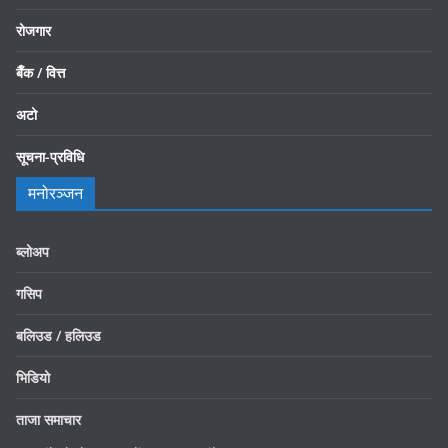
रोजगार
बैँक / वित्त
अटो
सूचना-प्रविधि
मनोरञ्जन
ब्लोअप
गसिप
बलिउड / हलिउड
भिडियो
ताजा समाचार