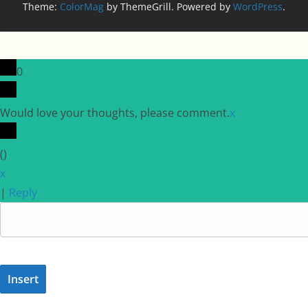
Theme:
ColorMag
by ThemeGrill. Powered by
WordPress
.
0
Would love your thoughts, please comment.
x
(
)
x
|
Reply
Insert